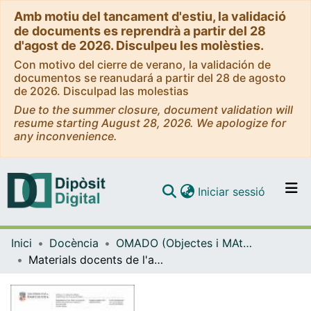
Amb motiu del tancament d'estiu, la validació
de documents es reprendrà a partir del 28
d'agost de 2026. Disculpeu les molèsties.
Con motivo del cierre de verano, la validación de
documentos se reanudará a partir del 28 de agosto
de 2026. Disculpad las molestias
Due to the summer closure, document validation will
resume starting August 28, 2026. We apologize for
any inconvenience.
(current)
Iniciar sessió
Comunitats i col·leccions
Inici
Docència
OMADO (Objectes i MAterials DOcents)
Navega per tot el DD
Materials docents de l'assignatura Institucions de Dret Comunitari Europeu - Curs acadèmic 2025-2026 - Grup T-1
Com publicar
Contacte