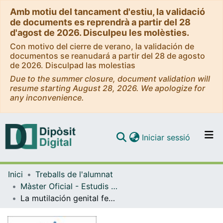
Amb motiu del tancament d'estiu, la validació
de documents es reprendrà a partir del 28
d'agost de 2026. Disculpeu les molèsties.
Con motivo del cierre de verano, la validación de
documentos se reanudará a partir del 28 de agosto
de 2026. Disculpad las molestias
Due to the summer closure, document validation will
resume starting August 28, 2026. We apologize for
any inconvenience.
(current)
Iniciar sessió
Comunitats i col·leccions
Inici
Treballs de l'alumnat
Navega per tot el DD
Màster Oficial - Estudis de Dones, Gènere i Ciutadania
Com publicar
La mutilación genital femenina y el derecho de asilo. El sistema de asilo en Portugal
Contacte