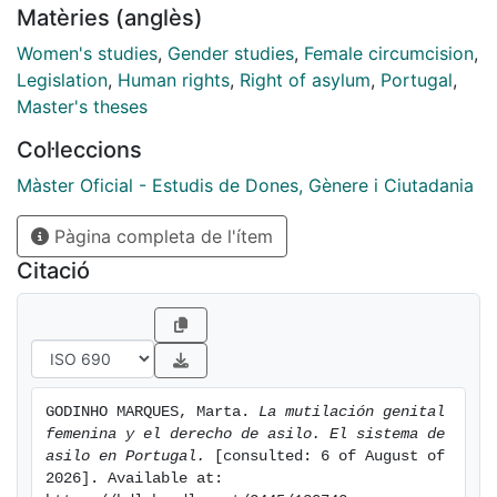
Matèries (anglès)
Women's studies
,
Gender studies
,
Female circumcision
,
Legislation
,
Human rights
,
Right of asylum
,
Portugal
,
Master's theses
Col·leccions
Màster Oficial - Estudis de Dones, Gènere i Ciutadania
Pàgina completa de l'ítem
Citació
GODINHO MARQUES, Marta. 
La mutilación genital 
femenina y el derecho de asilo. El sistema de 
asilo en Portugal.
 [consulted: 6 of August of 
2026]. Available at: 