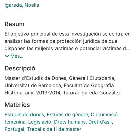
Igareda, Noelia
Resum
El objetivo principal de esta investigación se centra en
analizar las formas de protección jurídica de que
disponen las mujeres víctimas o potencial víctimas de
Mutilación Genital Femenina cuando solicitan
Més...
protección por motivos de persecución basada en el
Descripció
género, en particular en los supuestos de MGF. Es aquí
que nos surge el planteamiento de la cuestión de
Màster d'Estudis de Dones, Gènere i Ciutadania,
saber de ¿qué forma los estados y, Portugal en
Universitat de Barcelona, Facultat de Geografia i
particular, deben garantizar la protección a las
Història, any: 2013-2014, Tutora: Igareda González
mujeres que la solicitan? En efecto, el derecho de asilo
Matèries
es una respuesta eficaz en la protección de los
derechos humanos y, en este sentido, es necesario
Estudis de dones
,
Estudis de gènere
,
Circumcisió
reivindicarlo como medida de protección para las
femenina
,
Legislació
,
Drets humans
,
Dret d'asil
,
mujeres que huyen de la práctica.
Portugal
,
Treballs de fi de màster