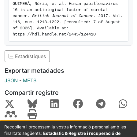
GUIMERÀ, Núria, et al. Human papillomavirus 
16 is an aetiological factor of scrotal 
cancer. 
British Journal of Cancer
. 2017. Vol. 
116, num. 1218-1222. [consulted: 7 of August 
of 2026]. Available at: 
https://hdl.handle.net/2445/124410
Estadístiques
Exportar metadades
JSON
-
METS
Compartir registre
Recopilem i processem la vostra informació personal amb les
finalitats següents:
Estadístic & Registre i recuperació de
Coordinació:
CRAI UB
Avís legal
Metadades