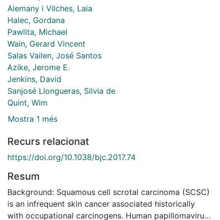
Alemany i Vilches, Laia
Halec, Gordana
Pawlita, Michael
Wain, Gerard Vincent
Salas Vailen, José Santos
Azike, Jerome E.
Jenkins, David
Sanjosé Llongueras, Silvia de
Quint, Wim
Mostra 1 més
Recurs relacionat
https://doi.org/10.1038/bjc.2017.74
Resum
Background: Squamous cell scrotal carcinoma (SCSC)
is an infrequent skin cancer associated historically
with occupational carcinogens. Human papillomavirus