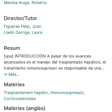
Memba Ikuga, Roberto
Director/Tutor
Figueras Felip, Joan
Lladó Garriga, Laura
Resum
[spa] INTRODUCCIÓN A pesar de los avances
alcanzados en el manejo del trasplantado hepático, el
tratamiento inmunosupresor es responsable de una
importante comorbilidad en relación con una
Més...
predisposición al desarrollo de infecciones, un
Matèries
aumento de los factores de riesgo cardiovascular y
una influencia negativa en la recidiva del virus de la
Trasplantament hepàtic
,
Immunosupressió
,
hepatitis C. En ese sentido, los corticoides se han
Corticosteroides
relacionado de forma específica con todos estos
Matèries (anglès)
factores, por lo que es presumible que la ausencia de