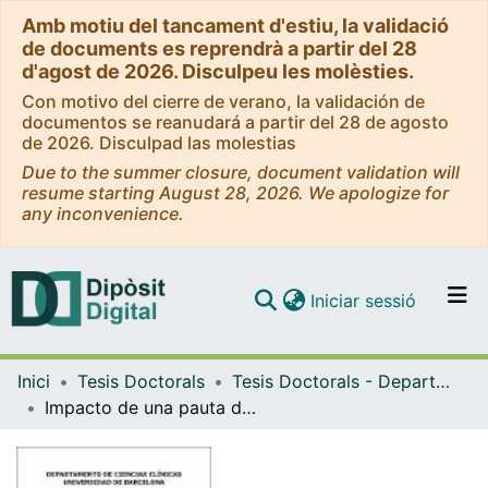
Amb motiu del tancament d'estiu, la validació
de documents es reprendrà a partir del 28
d'agost de 2026. Disculpeu les molèsties.
Con motivo del cierre de verano, la validación de
documentos se reanudará a partir del 28 de agosto
de 2026. Disculpad las molestias
Due to the summer closure, document validation will
resume starting August 28, 2026. We apologize for
any inconvenience.
(current)
Iniciar sessió
Comunitats i col·leccions
Inici
Tesis Doctorals
Tesis Doctorals - Departament - Ciències Clíniques
Navega per tot el DD
Impacto de una pauta de inmunosupresión post-trasplante hepático sin corticoides: estudio multicéntrico, prospectivo y aleatorizado
Com publicar
Contacte