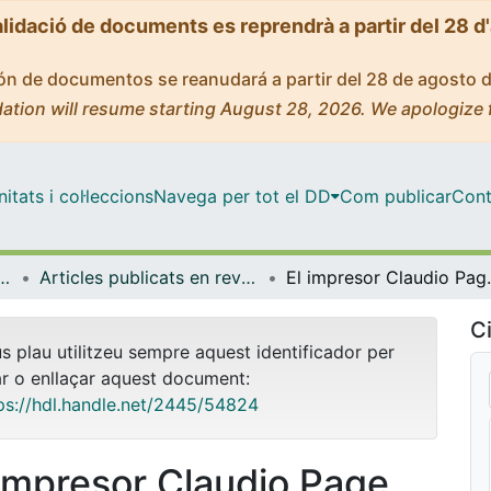
alidació de documents es reprendrà a partir del 28 d
ción de documentos se reanudará a partir del 28 de agosto 
ation will resume starting August 28, 2026. We apologize 
tats i col·leccions
Navega per tot el DD
Com publicar
Cont
 Documentació i Comunicació Audiovisual
Articles publicats en revistes (Biblioteconomia, Documentació i Comunicació Audiovisual)
El impresor Claudio Pa
Ci
us plau utilitzeu sempre aquest identificador per
ar o enllaçar aquest document:
ps://hdl.handle.net/2445/54824
 impresor Claudio Page