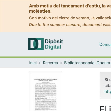
Amb motiu del tancament d'estiu, la v
molèsties.
Con motivo del cierre de verano, la valida
Due to the summer closure, document valid
Comuni
Inici
Recerca
Biblioteconomia,
Si 
cit
htt
El