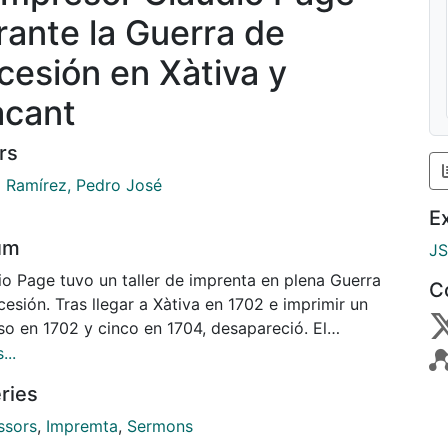
rante la Guerra de
cesión en Xàtiva y
acant
rs
 Ramírez, Pedro José
E
um
J
io Page tuvo un taller de imprenta en plena Guerra
C
esión. Tras llegar a Xàtiva en 1702 e imprimir un
so en 1702 y cinco en 1704, desapareció. El
ente rastro con que contamos es su llegada a Alacant
...
 imprimió en 1713 y 1714 un total de cinco impresos.
ries
ividad de este impresor local reflejó los intereses de
bildos, eclesiástico y civil, que lograron la
ssors
,
Impremta
,
Sermons
ación de una imprenta (y también librería) que podía