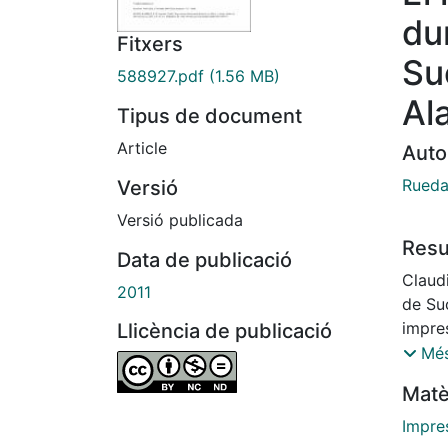
du
Fitxers
Su
588927.pdf
(1.56 MB)
Al
Tipus de document
Article
Auto
Rueda
Versió
Versió publicada
Res
Data de publicació
Claud
2011
de Suc
impre
Llicència de publicació
sigui
Més
donde
Matè
La act
los ca
Impre
instal