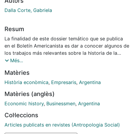
Autors
Dalla Corte, Gabriela
Resum
La finalidad de este dossier temático que se publica
en el Boletín Americanista es dar a conocer algunos de
los trabajos más relevantes sobre la historia de la
empresa y de los empresarios en la Argentina
Més...
tomando como corte temporal los siglos XIX y XX y,
Matèries
en concreto, la manera en que las empresas y los
empresarios del país o radicados en él adecuaron sus
Història econòmica
,
Empresaris
,
Argentina
prácticas al contexto de transformaciones económicas
Matèries (anglès)
sufridas por el Cono Sur latinoamericano durante su
integración al mercado internacional. Los inmigrantes,
Economic history
,
Businessmen
,
Argentina
las redes sociales y las estrategias económicas son las
Col·leccions
claves de análisis abordadas en cada uno de los
trabajos, los cuales tienen como finalidad mostrar la
Articles publicats en revistes (Antropologia Social)
diversidad regional y temporal de las distintas