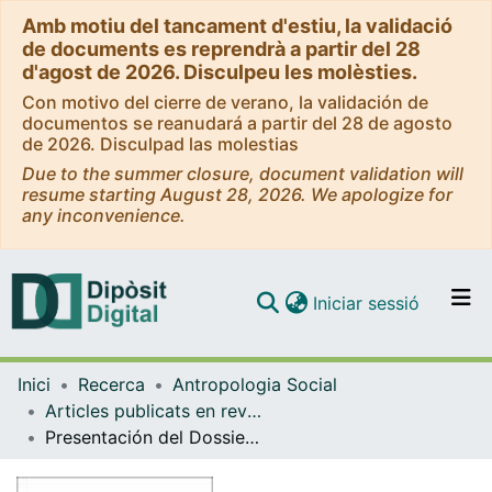
Amb motiu del tancament d'estiu, la validació
de documents es reprendrà a partir del 28
d'agost de 2026. Disculpeu les molèsties.
Con motivo del cierre de verano, la validación de
documentos se reanudará a partir del 28 de agosto
de 2026. Disculpad las molestias
Due to the summer closure, document validation will
resume starting August 28, 2026. We apologize for
any inconvenience.
(current)
Iniciar sessió
Comunitats i col·leccions
Inici
Recerca
Antropologia Social
Navega per tot el DD
Articles publicats en revistes (Antropologia Social)
Com publicar
Presentación del Dossier 'Empresas y empresarios en una Argentina en cambio: inmigrantes, redes sociales y estrategias económicas (siglos XIX y XX)'
Contacte