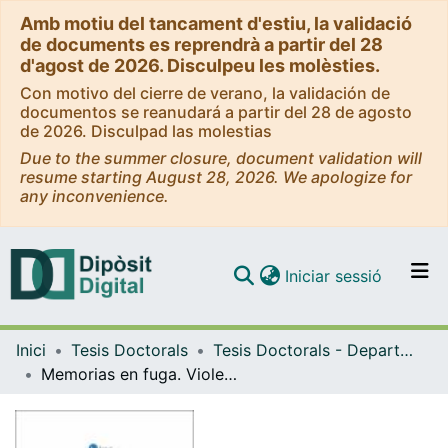
Amb motiu del tancament d'estiu, la validació
de documents es reprendrà a partir del 28
d'agost de 2026. Disculpeu les molèsties.
Con motivo del cierre de verano, la validación de
documentos se reanudará a partir del 28 de agosto
de 2026. Disculpad las molestias
Due to the summer closure, document validation will
resume starting August 28, 2026. We apologize for
any inconvenience.
(current)
Iniciar sessió
Comunitats i col·leccions
Inici
Tesis Doctorals
Tesis Doctorals - Departament - Antropologia Cultural i Història d'Amèrica i d'Àfrica
Navega per tot el DD
Memorias en fuga. Violencias y desarraigo en Colombia.
Com publicar
Contacte