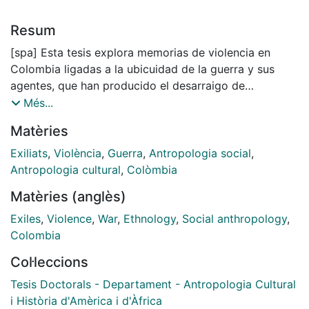
Resum
[spa] Esta tesis explora memorias de violencia en
Colombia ligadas a la ubicuidad de la guerra y sus
agentes, que han producido el desarraigo de
colectivos sociales o individuos en momentos
Més...
históricos concretos. Los ejercicios de memoria
Matèries
emprendidos con una comunidad rural del occidente
del Departamento de Antioquia, con habitantes
Exiliats
,
Violència
,
Guerra
,
Antropologia social
,
urbanos del Barrio Popular en el sector nororiental de
Antropologia cultural
,
Colòmbia
Medellín y con migrantes colombianos en Barcelona;
Matèries (anglès)
muestran los profundos efectos que han tenido en sus
vidas el terror y la movilidad forzada, pero también
Exiles
,
Violence
,
War
,
Ethnology
,
Social anthropology
,
permiten reconocer las estrategias creativas que han
Colombia
desplegado para afrontar los desgarramientos y las
Col·leccions
pérdidas. Los relatos abordados diacrónicamente
resaltan la importancia de las memorias y las
Tesis Doctorals - Departament - Antropologia Cultural
trayectorias individuales o de pequeños grupos para
i Història d'Amèrica i d'Àfrica