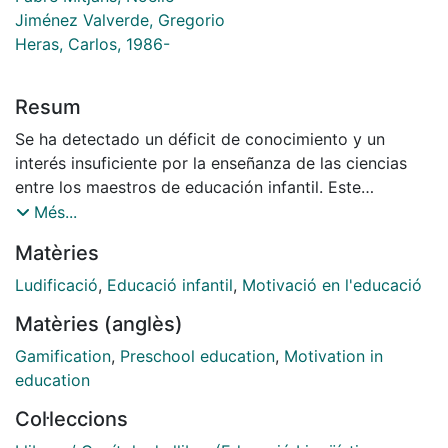
Jiménez Valverde, Gregorio
Heras, Carlos, 1986-
Resum
Se ha detectado un déficit de conocimiento y un
interés insuficiente por la enseñanza de las ciencias
entre los maestros de educación infantil. Este
problema da lugar a un aprendizaje de la ciencia poco
Més...
práctico y desmotivador, algo preocupante dado que
Matèries
es en la infancia cuando se desarrollan actitudes clave
hacia la ciencia y el entorno natural. La gamificación
Ludificació
,
Educació infantil
,
Motivació en l'educació
surge como una metodología que podría mejorar la
Matèries (anglès)
motivación del profesorado en formación. El objetivo
de este trabajo es analizar el conocimiento que el
Gamification
,
Preschool education
,
Motivation in
estudiantado del grado de Magisterio de Educación
education
Infantil tiene sobre la gamificación y su
Col·leccions
implementación en el aula de infantil antes y después