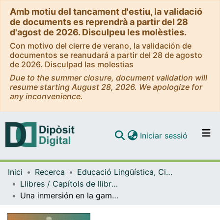
Amb motiu del tancament d'estiu, la validació
de documents es reprendrà a partir del 28
d'agost de 2026. Disculpeu les molèsties.
Con motivo del cierre de verano, la validación de
documentos se reanudará a partir del 28 de agosto
de 2026. Disculpad las molestias
Due to the summer closure, document validation will
resume starting August 28, 2026. We apologize for
any inconvenience.
(current)
Iniciar sessió
Comunitats i col·leccions
Inici
Recerca
Educació Lingüística, Científica i Matemàtica
Navega per tot el DD
Llibres / Capítols de llibre (Educació Lingüística, Científica i Matemàtica)
Com publicar
Una inmersión en la gamificación: Perspectivas de futuros maestros de educación infantil
Contacte