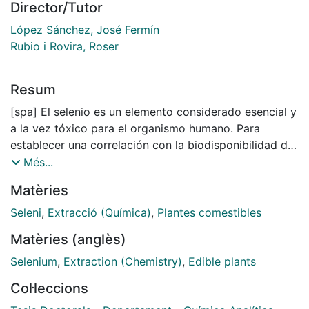
Director/Tutor
López Sánchez, José Fermín
Rubio i Rovira, Roser
Resum
[spa] El selenio es un elemento considerado esencial y
a la vez tóxico para el organismo humano. Para
establecer una correlación con la biodisponibilidad del
elemento in vivo, se pueden emplear diversos
Més...
métodos de bioaccesibilidad in vitro que simulen
Matèries
condiciones de digestión. De entre los métodos in
vitro utilizados en la literatura, el método
Seleni
,
Extracció (Química)
,
Plantes comestibles
Physiologically Based Extraction Test (PBET) es uno
Matèries (anglès)
de los métodos más sencillos y más ampliamente
utilizado. La mayor parte del presente trabajo ha
Selenium
,
Extraction (Chemistry)
,
Edible plants
tratado sobre los estudios de bioaccesibilidad de
Col·leccions
selenio basados en el consumo de vegetales