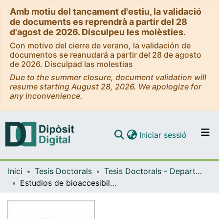
Amb motiu del tancament d'estiu, la validació
de documents es reprendrà a partir del 28
d'agost de 2026. Disculpeu les molèsties.
Con motivo del cierre de verano, la validación de
documentos se reanudará a partir del 28 de agosto
de 2026. Disculpad las molestias
Due to the summer closure, document validation will
resume starting August 28, 2026. We apologize for
any inconvenience.
(current)
Iniciar sessió
Comunitats i col·leccions
Inici
Tesis Doctorals
Tesis Doctorals - Departament - Química Analítica
Navega per tot el DD
Estudios de bioaccesibilidad de selenio y sus especies en matrices ambientales y alimentarias
Com publicar
Contacte