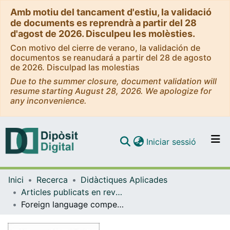
Amb motiu del tancament d'estiu, la validació
de documents es reprendrà a partir del 28
d'agost de 2026. Disculpeu les molèsties.
Con motivo del cierre de verano, la validación de
documentos se reanudará a partir del 28 de agosto
de 2026. Disculpad las molestias
Due to the summer closure, document validation will
resume starting August 28, 2026. We apologize for
any inconvenience.
(current)
Iniciar sessió
Comunitats i col·leccions
Inici
Recerca
Didàctiques Aplicades
Navega per tot el DD
Articles publicats en revistes (Didàctiques Aplicades)
Com publicar
Foreign language competence and content and language integrated learning in multilingual schools in Catalonia: an ex post facto study analysing the results of state key competences testing
Contacte