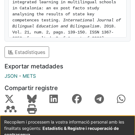
integrated learning in multilingual schools 
in Catalonia: an ex post facto study 
analysing the results of state key 
competences testing. 
International Journal of 
Bilingual Education and Bilingualism
. 2018. 
Vol. 21, num. 2, pags. 139-150. ISSN 1367-
0050. [consulted: 8 of August of 2026]. 
Available at: 
https://hdl.handle.net/2445/205788
Estadístiques
Exportar metadades
JSON
-
METS
Compartir registre
Recopilem i processem la vostra informació personal amb les
finalitats següents:
Estadístic & Registre i recuperació de
Coordinació:
CRAI UB
Avís legal
Metadades
subjectes a:
contrasenya