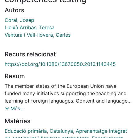
Autors
Coral, Josep
Lleixà Arribas, Teresa
Ventura i Vall-llovera, Carles
Recurs relacionat
https://doi.org/10.1080/13670050.2016.1143445
Resum
The member states of the European Union have
funded many initiatives supporting the teaching and
learning of foreign languages. Content and language
integrated learning is one of the experimental
Més...
language programmes that have been introduced in
Matèries
Catalonia, in the north-east of Spain. The aims of this
study are to analyse the results achieved by students
Educació primària
,
Catalunya
,
Aprenentatge integrat
on the state test of English language competence