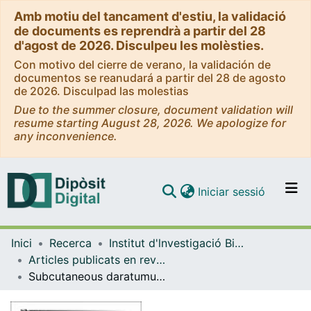
Amb motiu del tancament d'estiu, la validació
de documents es reprendrà a partir del 28
d'agost de 2026. Disculpeu les molèsties.
Con motivo del cierre de verano, la validación de
documentos se reanudará a partir del 28 de agosto
de 2026. Disculpad las molestias
Due to the summer closure, document validation will
resume starting August 28, 2026. We apologize for
any inconvenience.
(current)
Iniciar sessió
Comunitats i col·leccions
Inici
Recerca
Institut d'lnvestigació Biomèdica de Bellvitge (IDIBELL)
Navega per tot el DD
Articles publicats en revistes (Institut d'lnvestigació Biomèdica de Bellvitge (IDIBELL))
Com publicar
Subcutaneous daratumumab plus standard treatment regimens in patients with multiple myeloma across lines of therapy (PLEIADES): an open‐label Phase II study
Contacte