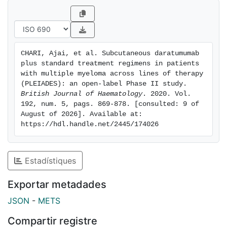
88·1% (90% CI 79·5-93·9%) and 90·8% (90% CI 82·6-
95·9%). With longer median follow-up for D-VMP and
D-Rd (14·3 and 14·7 months respectively), responses
deepened (ORR: 89·6%, 93·8%; ≥VGPR: 77·6%, 78·5%),
CHARI, Ajai, et al. Subcutaneous daratumumab 
and minimal residual disease-negativity (10-5 ) rates
plus standard treatment regimens in patients 
were 16·4% and 15·4%. Infusion-related reactions
with multiple myeloma across lines of therapy 
across all cohorts were infrequent (≤9·0%) and mild.
(PLEIADES): an open‐label Phase II study. 
British Journal of Haematology
. 2020. Vol. 
The median DARA SC administration time was 5 min.
192, num. 5, pags. 869-878. [consulted: 9 of 
DARA SC with standard-of-care regimens
August of 2026]. Available at: 
demonstrated comparable clinical activity to DARA IV-
https://hdl.handle.net/2445/174026
containing regimens, with low infusion-related reaction
rates and reduced administration time.
Estadístiques
Exportar metadades
JSON
-
METS
Compartir registre