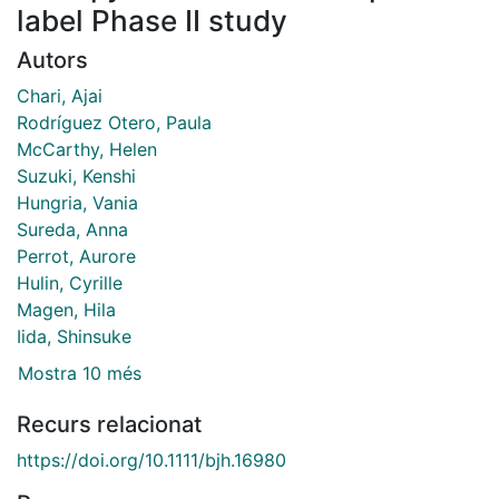
label Phase II study
Autors
Chari, Ajai
Rodríguez Otero, Paula
McCarthy, Helen
Suzuki, Kenshi
Hungria, Vania
Sureda, Anna
Perrot, Aurore
Hulin, Cyrille
Magen, Hila
Iida, Shinsuke
Mostra 10 més
Recurs relacionat
https://doi.org/10.1111/bjh.16980