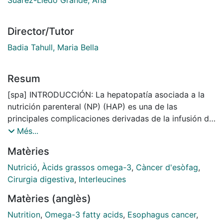
Director/Tutor
Badia Tahull, Maria Bella
Resum
[spa] INTRODUCCIÓN: La hepatopatía asociada a la
nutrición parenteral (NP) (HAP) es una de las
principales complicaciones derivadas de la infusión de
emulsiones lipídicas (EL) en la NP, y se ha asociado a
Més...
la presencia de fitoesteroles. De hecho, a lo largo de
Matèries
la evolución de los componentes de la NP, se ha
optado como estrategia la reducción en aporte
Nutrició
,
Àcids grassos omega-3
,
Càncer d'esòfag
,
calórico restringiendo el uso de lípidos. La elección de
Cirurgia digestiva
,
Interleucines
EL es clínicamente relevante debido a sus efectos
Matèries (anglès)
metabólicos e inmunomoduladores. La utilización de
EL de aceite de pescado (AP), por su efecto
Nutrition
,
Omega-3 fatty acids
,
Esophagus cancer
,