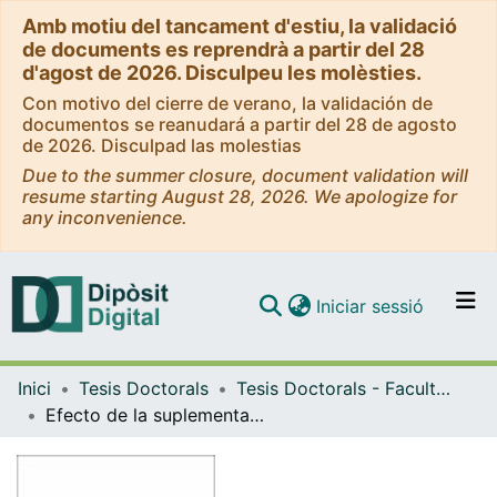
Amb motiu del tancament d'estiu, la validació
de documents es reprendrà a partir del 28
d'agost de 2026. Disculpeu les molèsties.
Con motivo del cierre de verano, la validación de
documentos se reanudará a partir del 28 de agosto
de 2026. Disculpad las molestias
Due to the summer closure, document validation will
resume starting August 28, 2026. We apologize for
any inconvenience.
(current)
Iniciar sessió
Comunitats i col·leccions
Inici
Tesis Doctorals
Tesis Doctorals - Facultat - Medicina i Ciències de la Salut
Navega per tot el DD
Efecto de la suplementación parenteral con aceite de pescado al soporte nutricional estándar de pacientes esofagectomizados
Com publicar
Contacte