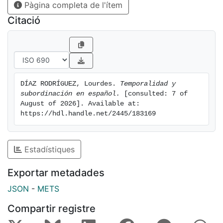
Pàgina completa de l'ítem
primero en el ámbito oracional y luego en el discursivo
--respaldado por el análisis de un corpus estándar
Citació
escrito (prensa deportiva en lengua española)--
permiten superar la casuística asociada a estas
construcciones del español y demostrar el
funcionamiento discursivo de los mecanismos
temporoaspectuales.
DÍAZ RODRÍGUEZ, Lourdes. 
Temporalidad y 
subordinación en español.
 [consulted: 7 of 
August of 2026]. Available at: 
https://hdl.handle.net/2445/183169
Estadístiques
Exportar metadades
JSON
-
METS
Compartir registre