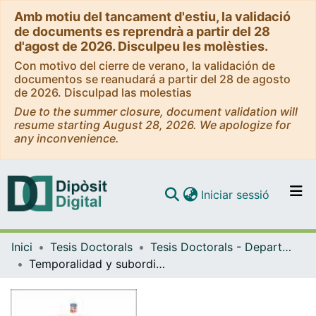
Amb motiu del tancament d'estiu, la validació
de documents es reprendrà a partir del 28
d'agost de 2026. Disculpeu les molèsties.
Con motivo del cierre de verano, la validación de
documentos se reanudará a partir del 28 de agosto
de 2026. Disculpad las molestias
Due to the summer closure, document validation will
resume starting August 28, 2026. We apologize for
any inconvenience.
(current)
Iniciar sessió
Comunitats i col·leccions
Inici
Tesis Doctorals
Tesis Doctorals - Departament - Filologia Hispànica
Navega per tot el DD
Temporalidad y subordinación en español
Com publicar
Contacte