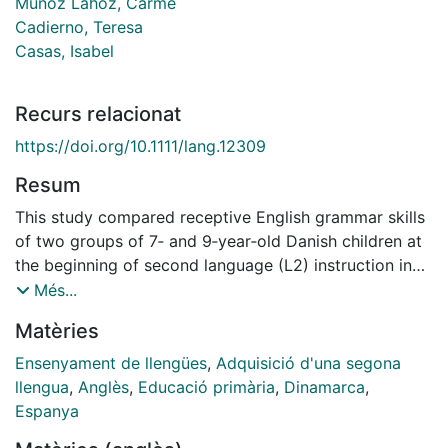
Muñoz Lahoz, Carme
Cadierno, Teresa
Casas, Isabel
Recurs relacionat
https://doi.org/10.1111/lang.12309
Resum
This study compared receptive English grammar skills
of two groups of 7‐ and 9‐year‐old Danish children at
the beginning of second language (L2) instruction in
English, and two groups of Spanish/Catalan children of
Més...
the same age after several years of instruction. The
Matèries
study examined the influence of two language‐related
factors (receptive vocabulary skills, cognate linguistic
Ensenyament de llengües
,
Adquisició d'una segona
distance) and two context‐related factors (amount of
llengua
,
Anglès
,
Educació primària
,
Dinamarca
,
formal instruction, frequency of exposure to English
Espanya
outside school), additionally focusing on the gender