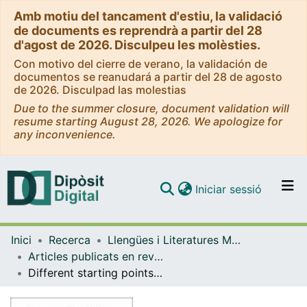
Amb motiu del tancament d'estiu, la validació
de documents es reprendrà a partir del 28
d'agost de 2026. Disculpeu les molèsties.
Con motivo del cierre de verano, la validación de
documentos se reanudará a partir del 28 de agosto
de 2026. Disculpad las molestias
Due to the summer closure, document validation will
resume starting August 28, 2026. We apologize for
any inconvenience.
(current)
Iniciar sessió
Comunitats i col·leccions
Inici
Recerca
Llengües i Literatures Modernes i Estudis Anglesos
Navega per tot el DD
Articles publicats en revistes (Llengües i Literatures Modernes i Estudis Anglesos)
Com publicar
Different starting points for early foreign language learning: A comparative study with Danish and Spanish young learners of English
Contacte