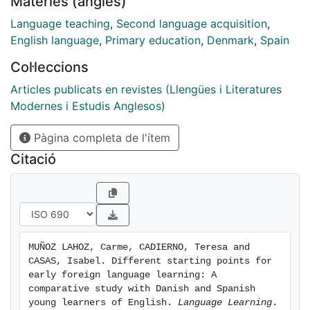
Matèries (anglès)
variable. Results revealed that the amount of formal
instruction had a lesser role in the children's receptive
Language teaching
,
Second language acquisition
,
grammar knowledge than cognate linguistic distance
English language
,
Primary education
,
Denmark
,
Spain
and out‐of‐school contact with English (particularly
Col·leccions
with audiovisual material). These factors may explain
why Danish children's receptive knowledge of English
Articles publicats en revistes (Llengües i Literatures
prior to school instruction is largely similar to that of
Modernes i Estudis Anglesos)
Spanish children after several years of instruction,
Pàgina completa de l'ítem
revealing a sharp contrast in their respective starting
points for L2 learning.
Citació
MUÑOZ LAHOZ, Carme, CADIERNO, Teresa and 
CASAS, Isabel. Different starting points for 
early foreign language learning: A 
comparative study with Danish and Spanish 
young learners of English. 
Language Learning
. 