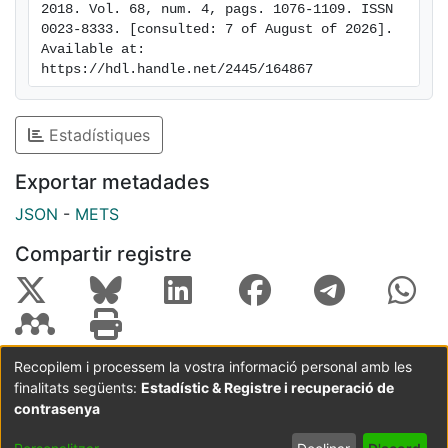
2018. Vol. 68, num. 4, pags. 1076-1109. ISSN 
0023-8333. [consulted: 7 of August of 2026]. 
Available at: 
https://hdl.handle.net/2445/164867
Estadístiques
Exportar metadades
JSON
-
METS
Compartir registre
Recopilem i processem la vostra informació personal amb les
finalitats següents:
Estadístic & Registre i recuperació de
Coordinació:
CRAI UB
Avís legal
Metadades
subjectes a:
contrasenya
Configuració
Política de
Acord