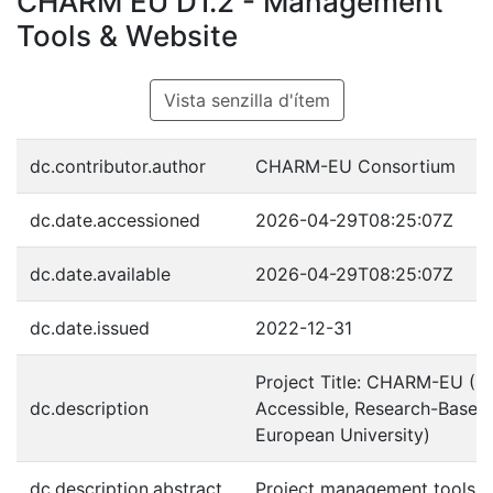
CHARM EU D1.2 - Management
Tools & Website
Vista senzilla d'ítem
dc.contributor.author
CHARM-EU Consortium
dc.date.accessioned
2026-04-29T08:25:07Z
dc.date.available
2026-04-29T08:25:07Z
dc.date.issued
2022-12-31
Project Title: CHARM-EU (Ch
dc.description
Accessible, Research-Based
European University)
dc.description.abstract
Project management tools a