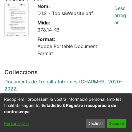
Nom:
Desc
D1.2 - Tools&Website.pdf
arreg
ar
Mida:
378.14 KB
Format:
Adobe Portable Document
Format
Col·leccions
Documents de Treball / Informes (CHARM-EU 2020-
2022)
Recopilem i processem la vostra informació personal amb les
finalitats següents:
Estadístic & Registre i recuperació de
Coordinació:
CRAI UB
Avís legal
Metadades
subjectes a:
contrasenya
Configuració
Política de
Acord
Personalitzar
Declinar
D'acord
de cookies
privadesa
d'usuari
final