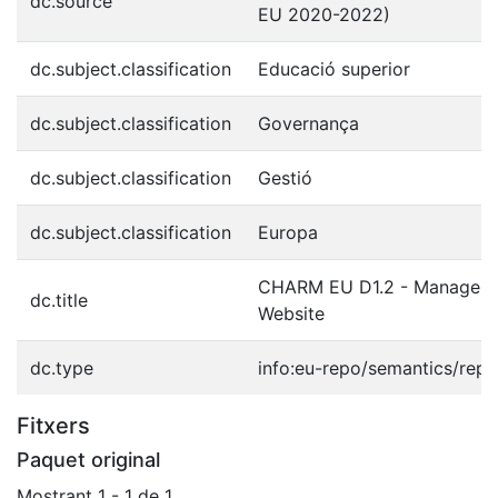
dc.source
EU 2020-2022)
dc.subject.classification
Educació superior
dc.subject.classification
Governança
dc.subject.classification
Gestió
dc.subject.classification
Europa
CHARM EU D1.2 - Manageme
dc.title
Website
dc.type
info:eu-repo/semantics/repo
Fitxers
Paquet original
Mostrant
1 - 1 de 1