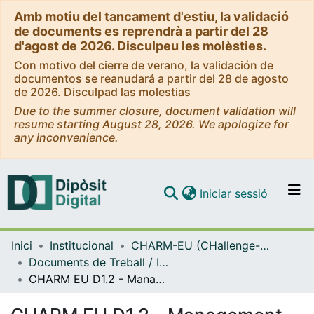
Amb motiu del tancament d'estiu, la validació
de documents es reprendrà a partir del 28
d'agost de 2026. Disculpeu les molèsties.
Con motivo del cierre de verano, la validación de
documentos se reanudará a partir del 28 de agosto
de 2026. Disculpad las molestias
Due to the summer closure, document validation will
resume starting August 28, 2026. We apologize for
any inconvenience.
(current)
Iniciar sessió
Comunitats i col·leccions
Inici
Institucional
CHARM-EU (CHallenge-driven, Accessible, Research-Based and Mobile European University Alliance)
Navega per tot el DD
Documents de Treball / Informes (CHARM-EU 2020-2022)
Com publicar
CHARM EU D1.2 - Management Tools & Website
Contacte