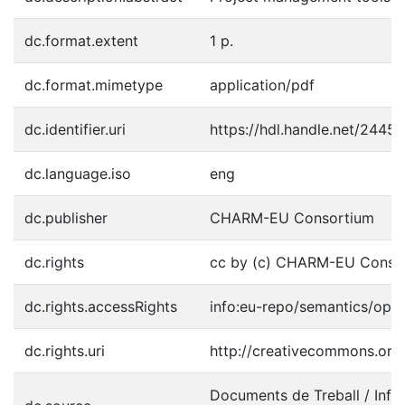
dc.format.extent
1 p.
dc.format.mimetype
application/pdf
dc.identifier.uri
https://hdl.handle.net/2445
dc.language.iso
eng
dc.publisher
CHARM-EU Consortium
dc.rights
cc by (c) CHARM-EU Conso
dc.rights.accessRights
info:eu-repo/semantics/ope
dc.rights.uri
http://creativecommons.org/
Documents de Treball / In