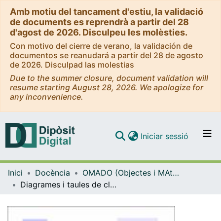
Amb motiu del tancament d'estiu, la validació
de documents es reprendrà a partir del 28
d'agost de 2026. Disculpeu les molèsties.
Con motivo del cierre de verano, la validación de
documentos se reanudará a partir del 28 de agosto
de 2026. Disculpad las molestias
Due to the summer closure, document validation will
resume starting August 28, 2026. We apologize for
any inconvenience.
(current)
Iniciar sessió
Comunitats i col·leccions
Inici
Docència
OMADO (Objectes i MAterials DOcents)
Navega per tot el DD
Diagrames i taules de classificació de les roques í­gnies
Com publicar
Contacte