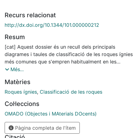
Recurs relacionat
http://dx.doi.org/10.1344/101.000000212
Resum
[cat] Aquest dossier és un recull dels principals
diagrames i taules de classificació de les roques ígnies
més comunes que s'empren habitualment en les
classes de petrologia endògena dels ensenyaments de
Més...
Geologia i Enginyeria Geològica de la UB. Així mateix,
Matèries
pretén ser una eina pràctica i útil per a tot el
professorat universitari i d'Ensenyament Secundari que
Roques ígnies
,
Classificació de les roques
imparteix la docència d'aquest tipus de roques.
Col·leccions
La classificació preliminar de les roques ígnies es basa
en la composició modal de la roca, entenent com a
OMADO (Objectes i MAterials DOcents)
composició modal el contingut mineral de la roca. Des
Pàgina completa de l'ítem
d'aquesta perspectiva, les classificacions més
utilitzades per a les roques plutòniques, volcàniques i
Citació