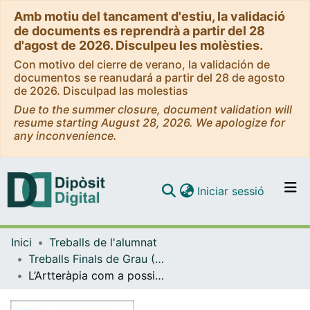
Amb motiu del tancament d'estiu, la validació
de documents es reprendrà a partir del 28
d'agost de 2026. Disculpeu les molèsties.
Con motivo del cierre de verano, la validación de
documentos se reanudará a partir del 28 de agosto
de 2026. Disculpad las molestias
Due to the summer closure, document validation will
resume starting August 28, 2026. We apologize for
any inconvenience.
(current)
Iniciar sessió
Comunitats i col·leccions
Inici
Treballs de l'alumnat
Navega per tot el DD
Treballs Finals de Grau (TFG) - Infermeria
Com publicar
L’Artteràpia com a possible intervenció infermera
Contacte