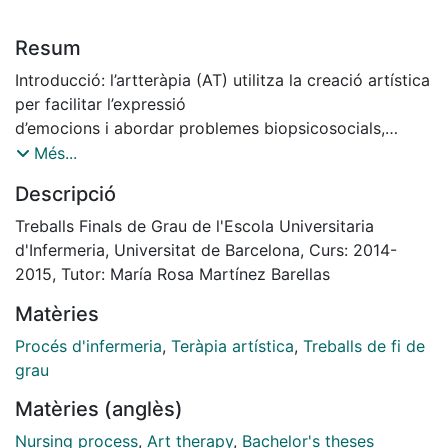
Resum
Introducció: l’artteràpia (AT) utilitza la creació artística
per facilitar l’expressió
d’emocions i abordar problemes biopsicosocials,
generant un procés de canvi
Més...
per la persona que la rep. Se li atribueixen diferents
Descripció
beneficis, i ja s’està aplicant
en diferents àmbits assistencials.
Treballs Finals de Grau de l'Escola Universitaria
Objectiu: identificar l’AT com a possible intervenció
d'Infermeria, Universitat de Barcelona, Curs: 2014-
infermera, a través
2015, Tutor: María Rosa Martínez Barellas
d’analitzar la seva situació actual, de definir els àmbits
Matèries
i situacions de salut-malaltia on s’aplica, els beneficis i
limitacions, l’evidència d’efectivitat, i d’establir la
Procés d'infermeria
,
Teràpia artística
,
Treballs de fi de
possible aplicació en les cures infermeres. Mètode: es
grau
fa una revisió bibliogràfica en diferents bases de
Matèries (anglès)
dades, fent servir combinacions de les paraules clau:
“art therapy” o “creative art*” i “intervention”, “nursing”,
Nursing process
,
Art therapy
,
Bachelor's theses