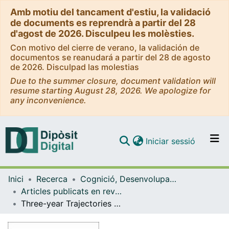
Amb motiu del tancament d'estiu, la validació
de documents es reprendrà a partir del 28
d'agost de 2026. Disculpeu les molèsties.
Con motivo del cierre de verano, la validación de
documentos se reanudará a partir del 28 de agosto
de 2026. Disculpad las molestias
Due to the summer closure, document validation will
resume starting August 28, 2026. We apologize for
any inconvenience.
(current)
Iniciar sessió
Comunitats i col·leccions
Inici
Recerca
Cognició, Desenvolupament i Psicologia de l'Educació
Navega per tot el DD
Articles publicats en revistes (Cognició, Desenvolupament i Psicologia de l'Educació)
Com publicar
Three-year Trajectories of Caregiver Burden in Alzheimer's Disease.
Contacte