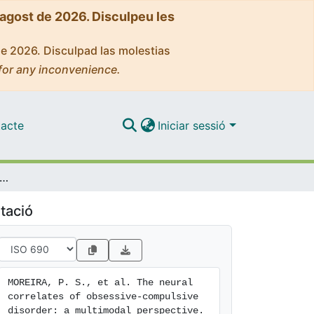
'agost de 2026. Disculpeu les
de 2026. Disculpad las molestias
for any inconvenience.
acte
Iniciar sessió
ural correlates of obsessive-compulsive disorder: a multimodal perspective
tació
MOREIRA, P. S., et al. The neural 
correlates of obsessive-compulsive 
disorder: a multimodal perspective. 