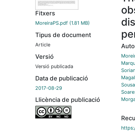
ob
Fitxers
di
MoreiraPS.pdf
(1.81 MB)
pe
Tipus de document
Article
Auto
Moreir
Versió
Marqu
Versió publicada
Soria
Magal
Data de publicació
Sousa
2017-08-29
Soares
Morga
Llicència de publicació
Recu
https: