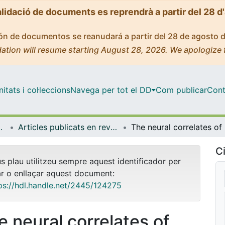
alidació de documents es reprendrà a partir del 28 d
ción de documentos se reanudará a partir del 28 de agosto 
ation will resume starting August 28, 2026. We apologize 
tats i col·leccions
Navega per tot el DD
Com publicar
Cont
de Bellvitge (IDIBELL)
Articles publicats en revistes (Institut d'lnvestigació Biomèdica de Bellvitge (IDIBELL))
The ne
Ci
us plau utilitzeu sempre aquest identificador per
ar o enllaçar aquest document:
ps://hdl.handle.net/2445/124275
e neural correlates of