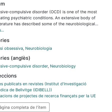
um
sive-compulsive disorder (OCD) is one of the most
tating psychiatric conditions. An extensive body of
terature has described some of the neurobiological
nisms underlying the core manifestations of the
...
der. Nevertheless, most reports have focused on
ries
dual modalities of structural/functional brain
ations, mainly through targeted approaches, thus
si obsessiva
,
Neurobiologia
bly precluding the power of unbiased exploratory
ries (anglès)
aches. Eighty subjects (40 OCD and 40 healthy
ols) participated in a multimodal magnetic resonance
sive-compulsive disorder
,
Neurobiology
g (MRI) investigation, integrating structural and
leccions
ional data. Voxel-based morphometry analysis was
cted to compare between-group volumetric
es publicats en revistes (Institut d'lnvestigació
rences. The whole-brain functional connectome,
dica de Bellvitge (IDIBELL))
d from resting-state functional connectivity (FC),
cacions de projectes de recerca finançats per la UE
nalyzed with the network-based statistic
gina completa de l'ítem
dology. Results from structural and functional