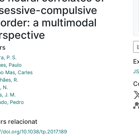
sessive-compulsive
sorder: a multimodal
rspective
rs
a, P. S.
E
es, Paulo
J
no Mas, Carles
hães, R.
C
, N.
, J. M.
do, Pedro
rs relacionat
//doi.org/10.1038/tp.2017.189