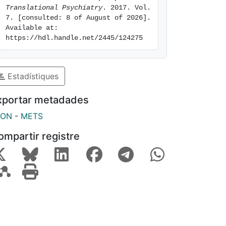
Translational Psychiatry
. 2017. Vol. 
7. [consulted: 8 of August of 2026]. 
Available at: 
https://hdl.handle.net/2445/124275
Estadístiques
xportar metadades
SON
-
METS
ompartir registre