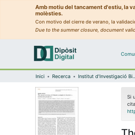
Amb motiu del tancament d'estiu, la v
molèsties.
Con motivo del cierre de verano, la valida
Due to the summer closure, document valid
Comuni
Inici
Recerca
Institut d'lnvestigació Biomèdica 
Si 
cit
htt
Th