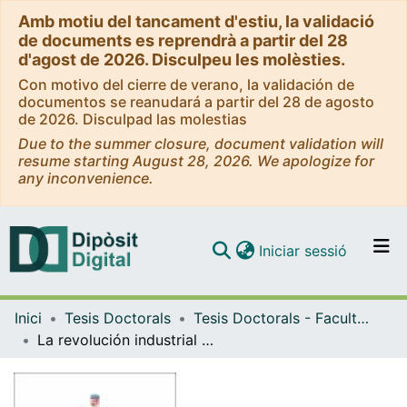
Amb motiu del tancament d'estiu, la validació
de documents es reprendrà a partir del 28
d'agost de 2026. Disculpeu les molèsties.
Con motivo del cierre de verano, la validación de
documentos se reanudará a partir del 28 de agosto
de 2026. Disculpad las molestias
Due to the summer closure, document validation will
resume starting August 28, 2026. We apologize for
any inconvenience.
(current)
Iniciar sessió
Comunitats i col·leccions
Inici
Tesis Doctorals
Tesis Doctorals - Facultat - Filosofia i Lletres
Navega per tot el DD
La revolución industrial en España: expansión de la industria algodonera catalana (1832-1861)
Com publicar
Contacte