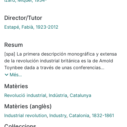
Director/Tutor
Estapé, Fabià, 1923-2012
Resum
[spa] La primera descripción monográfica y extensa
de la revolución industrial británica es la de Amold
Toynbee dada a través de unas conferencias
publicadas postumamente en 1884, en las que
Més...
analizaba el desarrollo de los cambios producidos en
Matèries
la industria británica a finales del siglo XVIII y
principios del XIX, haciendo especial hincapié en los
Revolució industrial
,
Indústria
,
Catalunya
progresos tecnológicos y sus consecuencias.
Matèries (anglès)
Posteriormente el tema mereció poca atención por
parte de los historiadores y sólo aparecieron algunos
Industrial revolution
,
Industry
,
Catalonia
,
1832-1861
estudios locales o sectoriales de valor muy desigual y
Col·leccions