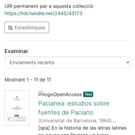
URI permanent per a aquesta col·lecció
https://hdl.handle.net/2445/43173
Estadístiques
Examinar
Enviaments recents
Mostrant
1 - 11 de 11
Tesi
Pacianea: estudios sobre
fuentes de Paciano
(
Universitat de Barcelona
,
1964
)
Anglada, Àngel
[spa] En la historia de las letras latinas
;
Rubio Fernández,