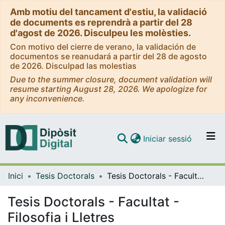
Amb motiu del tancament d'estiu, la validació
de documents es reprendrà a partir del 28
d'agost de 2026. Disculpeu les molèsties.
Con motivo del cierre de verano, la validación de
documentos se reanudará a partir del 28 de agosto
de 2026. Disculpad las molestias
Due to the summer closure, document validation will
resume starting August 28, 2026. We apologize for
any inconvenience.
(current)
Iniciar sessió
Comunitats i col·leccions
Inici
Tesis Doctorals
Tesis Doctorals - Facultat - Filosofia i Lletres
Navega per tot el DD
Com publicar
Tesis Doctorals - Facultat -
Filosofia i Lletres
Contacte