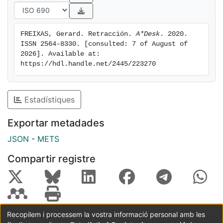
FREIXAS, Gerard. Retracción. 
A*Desk
. 2020. 
ISSN 2564-8330. [consulted: 7 of August of 
2026]. Available at: 
https://hdl.handle.net/2445/223270
Estadístiques
Exportar metadades
JSON
-
METS
Compartir registre
Recopilem i processem la vostra informació personal amb les