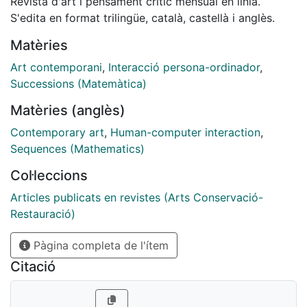
Revista d'art i pensament crític mensual en línia.
S'edita en format trilingüe, català, castellà i anglès.
Matèries
Art contemporani
,
Interacció persona-ordinador
,
Successions (Matemàtica)
Matèries (anglès)
Contemporary art
,
Human-computer interaction
,
Sequences (Mathematics)
Col·leccions
Articles publicats en revistes (Arts Conservació-
Restauració)
Pàgina completa de l'ítem
Citació