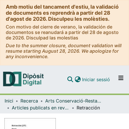
Amb motiu del tancament d'estiu, la validació
de documents es reprendrà a partir del 28
d'agost de 2026. Disculpeu les molèsties.
Con motivo del cierre de verano, la validación de
documentos se reanudará a partir del 28 de agosto
de 2026. Disculpad las molestias
Due to the summer closure, document validation will
resume starting August 28, 2026. We apologize for
any inconvenience.
(current)
Iniciar sessió
Comunitats i col·leccions
Inici
Recerca
Arts Conservació-Restauració
Navega per tot el DD
Articles publicats en revistes (Arts Conservació-Restauració)
Retracción
Com publicar
Contacte