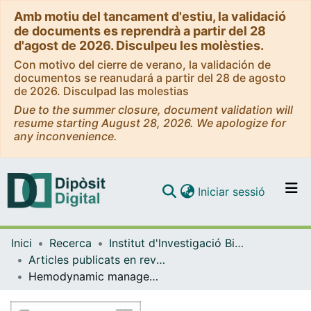
Amb motiu del tancament d'estiu, la validació
de documents es reprendrà a partir del 28
d'agost de 2026. Disculpeu les molèsties.
Con motivo del cierre de verano, la validación de
documentos se reanudará a partir del 28 de agosto
de 2026. Disculpad las molestias
Due to the summer closure, document validation will
resume starting August 28, 2026. We apologize for
any inconvenience.
(current)
Iniciar sessió
Comunitats i col·leccions
Inici
Recerca
Institut d'lnvestigació Biomèdica de Bellvitge (IDIBELL)
Navega per tot el DD
Articles publicats en revistes (Institut d'lnvestigació Biomèdica de Bellvitge (IDIBELL))
Com publicar
Hemodynamic management of cardiogenic shock in the intensive care unit
Contacte