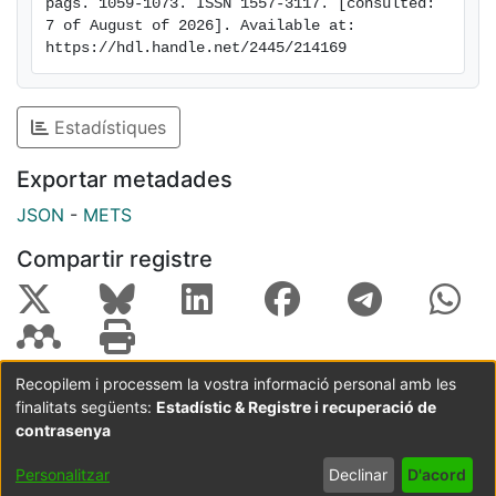
pags. 1059-1073. ISSN 1557-3117. [consulted: 
7 of August of 2026]. Available at: 
https://hdl.handle.net/2445/214169
Estadístiques
Exportar metadades
JSON
-
METS
Compartir registre
Recopilem i processem la vostra informació personal amb les
finalitats següents:
Estadístic & Registre i recuperació de
Coordinació:
CRAI UB
Avís legal
Metadades
subjectes a:
contrasenya
Configuració
Política de
Acord
Personalitzar
Declinar
D'acord
de cookies
privadesa
d'usuari