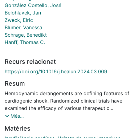
González Costello, José
Belohlavek, Jan
Zweck, Elric
Blumer, Vanessa
Schrage, Benedikt
Hanff, Thomas C.
Recurs relacionat
https://doi.org/10.1016/j.healun.2024.03.009
Resum
Hemodynamic derangements are defining features of
cardiogenic shock. Randomized clinical trials have
examined the efficacy of various therapeutic
interventions, from percutaneous coronary
Més...
intervention to inotropes and mechanical circulatory
Matèries
support (MCS). However, hemodynamic management
in cardiogenic shock has not been well-studied. This