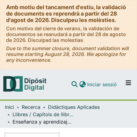
Amb motiu del tancament d'estiu, la validació
de documents es reprendrà a partir del 28
d'agost de 2026. Disculpeu les molèsties.
Con motivo del cierre de verano, la validación de
documentos se reanudará a partir del 28 de agosto
de 2026. Disculpad las molestias
Due to the summer closure, document validation will
resume starting August 28, 2026. We apologize for
any inconvenience.
(current)
Iniciar sessió
Comunitats i col·leccions
Inici
Recerca
Didàctiques Aplicades
Navega per tot el DD
Llibres / Capítols de llibre (Didàctiques Aplicades)
Com publicar
Enseñanza y aprendizaje de la historia. Justificaciones para un enfoque sociocultural crítico
Contacte