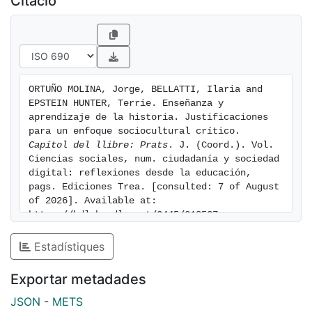
Citació
actual y para ayudar a la acción de los individuos
desde postulados que tengan en cuenta la pluralidad,
el dinamismo y la complejidad de las relaciones
sociales.
ORTUÑO MOLINA, Jorge, BELLATTI, Ilaria and 
EPSTEIN HUNTER, Terrie. Enseñanza y 
aprendizaje de la historia. Justificaciones 
para un enfoque sociocultural crítico. 
Capítol del llibre: Prats
. J. (Coord.). Vol.  
Ciencias sociales, num. ciudadanía y sociedad 
digital: reflexiones desde la educación, 
pags. Ediciones Trea. [consulted: 7 of August 
of 2026]. Available at: 
https://hdl.handle.net/2445/218537
Estadístiques
Exportar metadades
JSON
-
METS