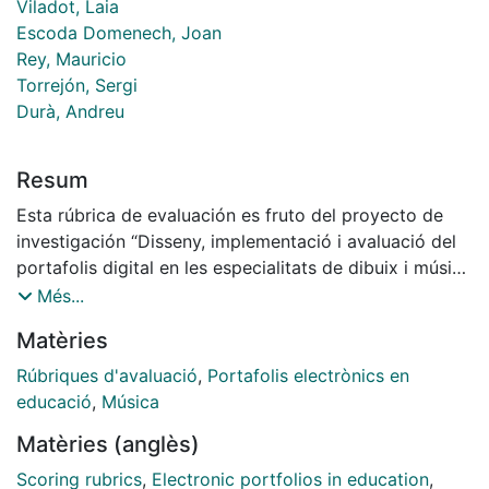
Viladot, Laia
Escoda Domenech, Joan
Rey, Mauricio
Torrejón, Sergi
Durà, Andreu
Resum
Esta rúbrica de evaluación es fruto del proyecto de
investigación “Disseny, implementació i avaluació del
portafolis digital en les especialitats de dibuix i música
del Màster de Formació del Professorat de Secundària
Més...
Obligatòria i Batxillerat, Formació Professional i
Matèries
Ensenyament d'Idiomes” (2020 ARMIF 00011).
Rúbriques d'avaluació
,
Portafolis electrònics en
educació
,
Música
Matèries (anglès)
Scoring rubrics
,
Electronic portfolios in education
,