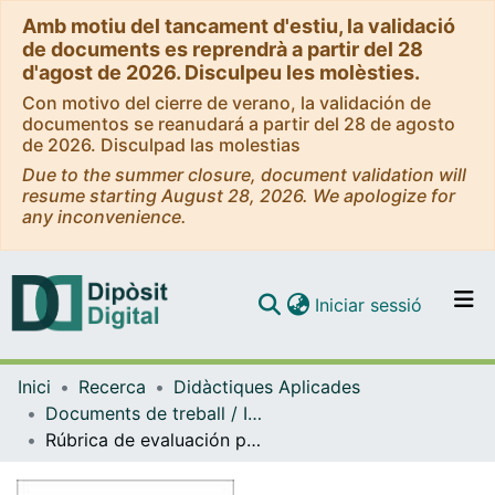
Amb motiu del tancament d'estiu, la validació
de documents es reprendrà a partir del 28
d'agost de 2026. Disculpeu les molèsties.
Con motivo del cierre de verano, la validación de
documentos se reanudará a partir del 28 de agosto
de 2026. Disculpad las molestias
Due to the summer closure, document validation will
resume starting August 28, 2026. We apologize for
any inconvenience.
(current)
Iniciar sessió
Comunitats i col·leccions
Inici
Recerca
Didàctiques Aplicades
Navega per tot el DD
Documents de treball / Informes (Didàctiques Aplicades)
Com publicar
Rúbrica de evaluación para un portafolios digital de la especialidad de música del MUFP
Contacte