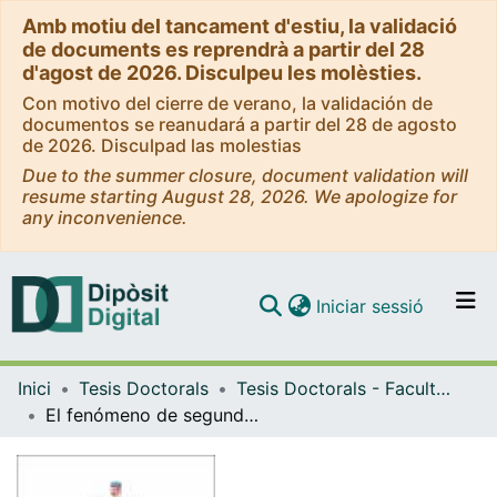
Amb motiu del tancament d'estiu, la validació
de documents es reprendrà a partir del 28
d'agost de 2026. Disculpeu les molèsties.
Con motivo del cierre de verano, la validación de
documentos se reanudará a partir del 28 de agosto
de 2026. Disculpad las molestias
Due to the summer closure, document validation will
resume starting August 28, 2026. We apologize for
any inconvenience.
(current)
Iniciar sessió
Comunitats i col·leccions
Inici
Tesis Doctorals
Tesis Doctorals - Facultat - Infermeria
Navega per tot el DD
El fenómeno de segundas víctimas en enfermeras de Unidades de Cuidado Intensivo Adulto en Hospitales Públicos de Chile: un abordaje mixto
Com publicar
Contacte