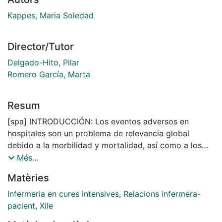
Kappes, Maria Soledad
Director/Tutor
Delgado-Hito, Pilar
Romero García, Marta
Resum
[spa] INTRODUCCIÓN: Los eventos adversos en
hospitales son un problema de relevancia global
debido a la morbilidad y mortalidad, así como a los
costos que generan para la salud pública. En un
Més...
evento adverso, la primera víctima es el paciente y su
Matèries
familia, la segunda víctima es el profesional de la salud
y la tercera víctima es la institución. El fenómeno de la
Infermeria en cures intensives
,
Relacions infermera-
segunda víctima puede tener graves repercusiones
pacient
,
Xile
emocionales y físicas para el profesional e influir