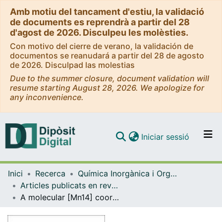
Amb motiu del tancament d'estiu, la validació
de documents es reprendrà a partir del 28
d'agost de 2026. Disculpeu les molèsties.
Con motivo del cierre de verano, la validación de
documentos se reanudará a partir del 28 de agosto
de 2026. Disculpad las molestias
Due to the summer closure, document validation will
resume starting August 28, 2026. We apologize for
any inconvenience.
(current)
Iniciar sessió
Comunitats i col·leccions
Inici
Recerca
Química Inorgànica i Orgànica
Navega per tot el DD
Articles publicats en revistes (Química Inorgànica i Orgànica)
Com publicar
A molecular [Mn14] coordination cluster featuring two slowly relaxing nanomagnets
Contacte