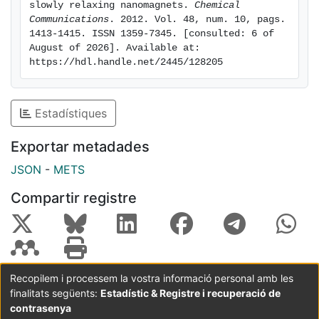
slowly relaxing nanomagnets. 
Chemical 
Communications
. 2012. Vol. 48, num. 10, pags. 
1413-1415. ISSN 1359-7345. [consulted: 6 of 
August of 2026]. Available at: 
https://hdl.handle.net/2445/128205
Estadístiques
Exportar metadades
JSON
-
METS
Compartir registre
Recopilem i processem la vostra informació personal amb les
finalitats següents:
Estadístic & Registre i recuperació de
Coordinació:
CRAI UB
Avís legal
Metadades
subjectes a:
contrasenya