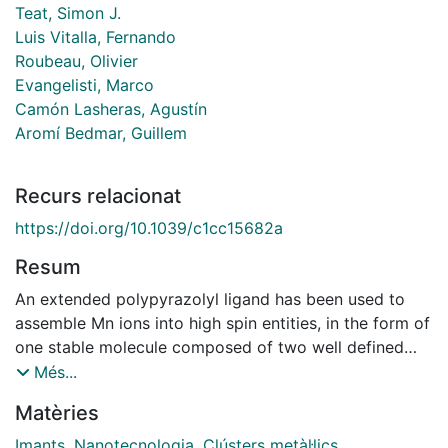
Teat, Simon J.
Luis Vitalla, Fernando
Roubeau, Olivier
Evangelisti, Marco
Camón Lasheras, Agustín
Aromí Bedmar, Guillem
Recurs relacionat
https://doi.org/10.1039/c1cc15682a
Resum
An extended polypyrazolyl ligand has been used to
assemble Mn ions into high spin entities, in the form of
one stable molecule composed of two well defined
clusters. The slow relaxation of the magnetisation
Més...
observed is demonstrated to arise from each "half-
Matèries
SMM" composing this molecular cluster pair.
Imants
,
Nanotecnologia
,
Clústers metàl·lics