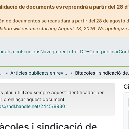
alidació de documents es reprendrà a partir del 28 d
ción de documentos se reanudará a partir del 28 de agosto 
ation will resume starting August 28, 2026. We apologize 
tats i col·leccions
Navega per tot el DD
Com publicar
Cont
 Documentació i Comunicació Audiovisual
Articles publicats en revistes (Biblioteconomia, Documentació i Comunicació Audiovisual)
Bitàcoles i sindicació
Ci
us plau utilitzeu sempre aquest identificador per
ar o enllaçar aquest document:
ps://hdl.handle.net/2445/8930
àcoles i sindicació de