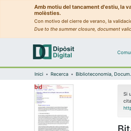
Amb motiu del tancament d'estiu, la v
molèsties.
Con motivo del cierre de verano, la valida
Due to the summer closure, document valid
Comuni
Inici
Recerca
Biblioteconomia,
Si 
cit
htt
Bit