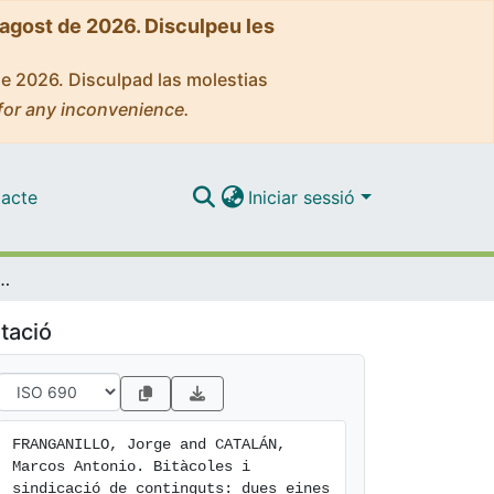
'agost de 2026. Disculpeu les
de 2026. Disculpad las molestias
for any inconvenience.
acte
Iniciar sessió
 de continguts: dues eines per difondre informació
tació
FRANGANILLO, Jorge and CATALÁN, 
Marcos Antonio. Bitàcoles i 
sindicació de continguts: dues eines 