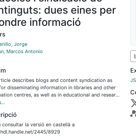
ntinguts: dues eines per
fondre informació
rs
nillo, Jorge
án, Marcos Antonio
um
E
rticle describes blogs and content syndication as
J
for disseminating information in libraries and other
C
ation centres, as well as in educational and research
onments. The authors begin by defining each of
...
tools, followed by a review of their history and a
ripció
sion of how they have been used. Finally, possible
cations are suggested for library environments and
consultar la versió en castellà a
rch spaces, while offering considerations about what
//hdl.handle.net/2445/8929