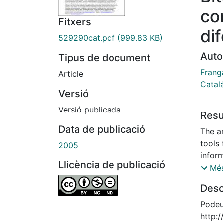
co
Fitxers
di
529290cat.pdf
(999.83 KB)
Auto
Tipus de document
Franga
Article
Catal
Versió
Versió publicada
Res
Data de publicació
The a
tools 
2005
inform
Llicència de publicació
envir
Més
these 
Desc
discus
appli
Podeu 
resea
http: