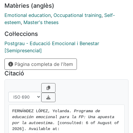
Matèries (anglès)
grupo de alumnos en al aula, su crecimiento personal y
sus cambios personales y académicos...
Emotional education
,
Occupational training
,
Self-
esteem
,
Master's theses
Col·leccions
Postgrau - Educació Emocional i Benestar
[Semipresencial]
Pàgina completa de l'ítem
Citació
FERNÁNDEZ LÓPEZ, Yolanda. 
Programa de 
educación emocional para la FP: Una apuesta 
por la autoestima.
 [consulted: 6 of August of 
2026]. Available at: 