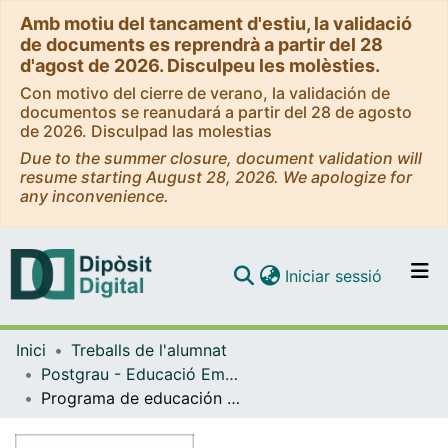
Amb motiu del tancament d'estiu, la validació
de documents es reprendrà a partir del 28
d'agost de 2026. Disculpeu les molèsties.
Con motivo del cierre de verano, la validación de
documentos se reanudará a partir del 28 de agosto
de 2026. Disculpad las molestias
Due to the summer closure, document validation will
resume starting August 28, 2026. We apologize for
any inconvenience.
(current)
Iniciar sessió
Comunitats i col·leccions
Inici
Treballs de l'alumnat
Navega per tot el DD
Postgrau - Educació Emocional i Benestar [Semipresencial]
Com publicar
Programa de educación emocional para la FP: Una apuesta por la autoestima
Contacte