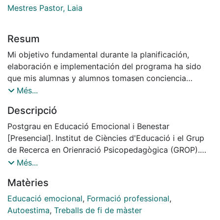
Mestres Pastor, Laia
Resum
Mi objetivo fundamental durante la planificación,
elaboración e implementación del programa ha sido
que mis alumnas y alumnos tomasen conciencia
primero de cuales son las emociones que sienten en su
Més...
día a día, de la importancia de la regulación de las
Descripció
mismas, ofrecerles herramientas para llevar a cabo
dicha regulación, y una vez logrado esto, trabajar la
Postgrau en Educació Emocional i Benestar
microcompetencia emo- cional de la autoestima, para
[Presencial]. Institut de Ciències d'Educació i el Grup
que puedan afrontar decisiones personales,
de Recerca en Orienració Psicopedagògica (GROP).
académicas y laborales con unas garantías de éxito.
Universitat de Barcelona, Curs: 2017-2018, Tutora: Laia
Més...
Cualquier persona que se decida a seguir avanzando y
Mestres Pastor
Matèries
leyendo este texto se encontrará con un programa
real, puesto en práctica, fundamentado teóricamente y
Educació emocional
,
Formació professional
,
evaluado. Con unos resultados que objetivamente son
Autoestima
,
Treballs de fi de màster
fantásticos y que muestra lo que he vivido con mi