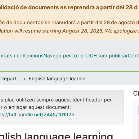
alidació de documents es reprendrà a partir del 28 d
ción de documentos se reanudará a partir del 28 de agosto 
ation will resume starting August 28, 2026. We apologize 
tats i col·leccions
Navega per tot el DD
Com publicar
Cont
Tesis Doctorals - Departament - Filologia Anglesa i Alemanya
English language learning in CLIL and EFL classroom settings: a look at two primary education schools
Ci
us plau utilitzeu sempre aquest identificador per
ar o enllaçar aquest document:
ps://hdl.handle.net/2445/101925
glish language learning