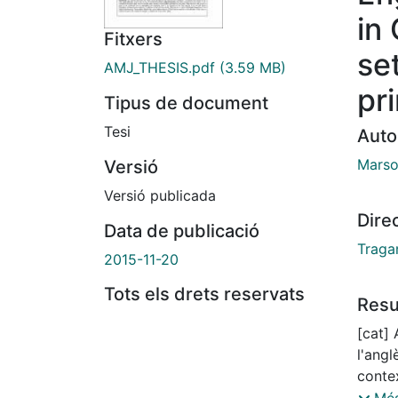
in
Fitxers
se
AMJ_THESIS.pdf
(3.59 MB)
pr
Tipus de document
Tesi
Auto
Marso
Versió
Versió publicada
Dire
Data de publicació
Traga
2015-11-20
Tots els drets reservats
Res
[cat] 
l'angl
conte
curric