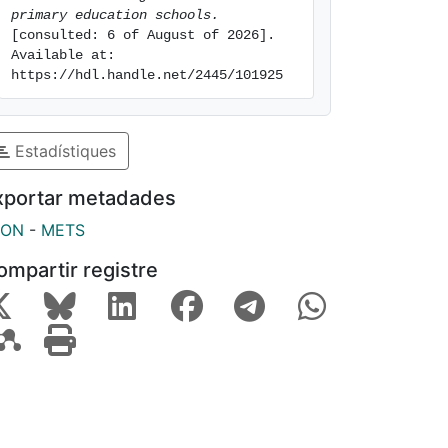
primary education schools.
[consulted: 6 of August of 2026]. 
Available at: 
https://hdl.handle.net/2445/101925
Estadístiques
xportar metadades
SON
-
METS
ompartir registre