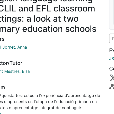
 CLIL and EFL classroom
ttings: a look at two
imary education schools
rs
l Jornet, Anna
E
J
ctor/Tutor
C
nt Mestres, Elsa
um
Aquesta tesi estudia l'experiència d'aprenentatge de
ès d'aprenents en l'etapa de l'educació primària en
xtos d'aprenentatge integrat de continguts
ulars i llengua estrangera (AICLE; en anglès Content