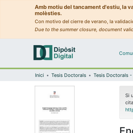
Amb motiu del tancament d'estiu, la v
molèsties.
Con motivo del cierre de verano, la valida
Due to the summer closure, document valid
Comuni
Inici
Tesis Doctorals
Si 
cit
htt
En