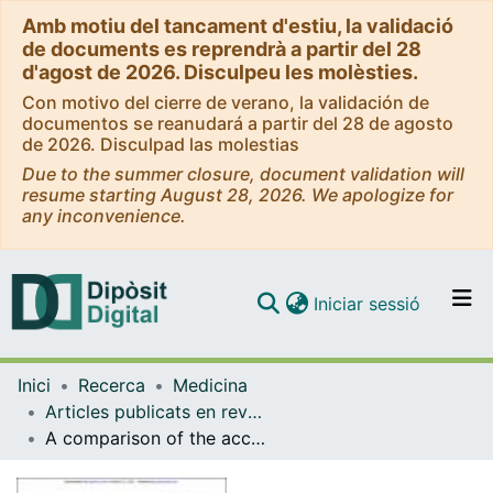
Amb motiu del tancament d'estiu, la validació
de documents es reprendrà a partir del 28
d'agost de 2026. Disculpeu les molèsties.
Con motivo del cierre de verano, la validación de
documentos se reanudará a partir del 28 de agosto
de 2026. Disculpad las molestias
Due to the summer closure, document validation will
resume starting August 28, 2026. We apologize for
any inconvenience.
(current)
Iniciar sessió
Comunitats i col·leccions
Inici
Recerca
Medicina
Navega per tot el DD
Articles publicats en revistes (Medicina)
Com publicar
A comparison of the accuracy of peritoneoscopy and liver biopsy in the diagnosis of cirrhosis
Contacte