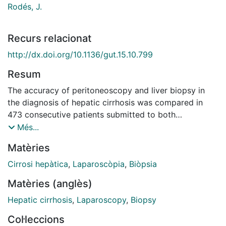
Rodés, J.
Recurs relacionat
http://dx.doi.org/10.1136/gut.15.10.799
Resum
The accuracy of peritoneoscopy and liver biopsy in
the diagnosis of hepatic cirrhosis was compared in
473 consecutive patients submitted to both
procedures. One hundred and fifty-two of them had
Més...
cirrhosis diagnosed by one or both methods. There
Matèries
was 73% agreement between the two procedures.
`Apparent' false-negative results were 17·7% for
Cirrosi hepàtica
,
Laparoscòpia
,
Biòpsia
peritoneoscopy and 9·3% for liver biopsy. The
Matèries (anglès)
incidence of false-negative results in the diagnosis of
cirrhosis can be reduced by combining both
Hepatic cirrhosis
,
Laparoscopy
,
Biopsy
procedures.
Col·leccions