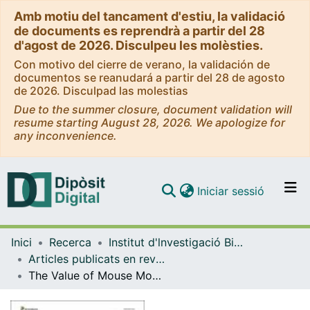
Amb motiu del tancament d'estiu, la validació
de documents es reprendrà a partir del 28
d'agost de 2026. Disculpeu les molèsties.
Con motivo del cierre de verano, la validación de
documentos se reanudará a partir del 28 de agosto
de 2026. Disculpad las molestias
Due to the summer closure, document validation will
resume starting August 28, 2026. We apologize for
any inconvenience.
(current)
Iniciar sessió
Comunitats i col·leccions
Inici
Recerca
Institut d'lnvestigació Biomèdica de Bellvitge (IDIBELL)
Navega per tot el DD
Articles publicats en revistes (Institut d'lnvestigació Biomèdica de Bellvitge (IDIBELL))
Com publicar
The Value of Mouse Models of Rare Diseases: A Spanish Experience
Contacte