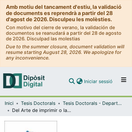
Amb motiu del tancament d'estiu, la validació
de documents es reprendrà a partir del 28
d'agost de 2026. Disculpeu les molèsties.
Con motivo del cierre de verano, la validación de
documentos se reanudará a partir del 28 de agosto
de 2026. Disculpad las molestias
Due to the summer closure, document validation will
resume starting August 28, 2026. We apologize for
any inconvenience.
(current)
Iniciar sessió
Comunitats i col·leccions
Inici
Tesis Doctorals
Tesis Doctorals - Departament - Disseny i Imatge
Navega per tot el DD
Del Arte de imprimir o la Biblia de 42 líneas: aportaciones de un estudio crítico
Com publicar
Contacte