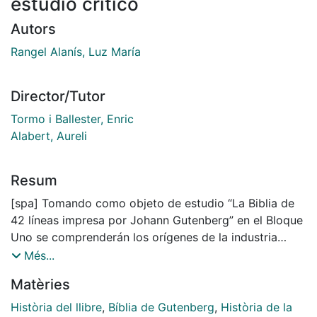
estudio crítico
Autors
Rangel Alanís, Luz María
Director/Tutor
Tormo i Ballester, Enric
Alabert, Aureli
Resum
[spa] Tomando como objeto de estudio “La Biblia de
42 líneas impresa por Johann Gutenberg” en el Bloque
Uno se comprenderán los orígenes de la industria
gráfica a partir de una visión histórica de la vida de
Més...
Gutenberg, Fust y Schöffer.
Matèries
En el Bloque Dos, se desarrolla el panorama de cómo
se llega a la resolución gráfico-operativa que hizo
Història del llibre
,
Bíblia de Gutenberg
,
Història de la