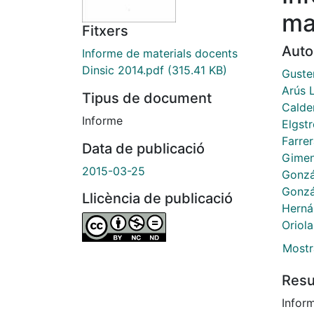
ma
Fitxers
Auto
Informe de materials docents
Dinsic 2014.pdf
(315.41 KB)
Guste
Arús L
Tipus de document
Calde
Informe
Elgst
Farre
Data de publicació
Gimen
2015-03-25
Gonzá
Gonzá
Llicència de publicació
Herná
Oriol
Mostr
Res
Inform