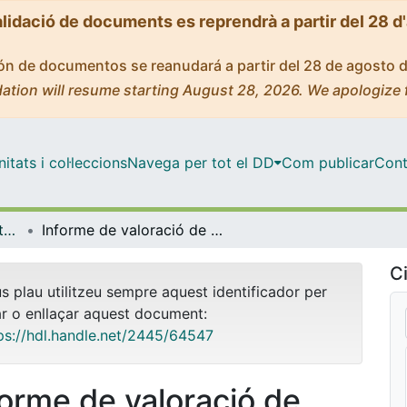
alidació de documents es reprendrà a partir del 28 d
ción de documentos se reanudará a partir del 28 de agosto 
ation will resume starting August 28, 2026. We apologize 
tats i col·leccions
Navega per tot el DD
Com publicar
Cont
OMADO (Objectes i MAterials DOcents)
Informe de valoració de material docent
Ci
us plau utilitzeu sempre aquest identificador per
ar o enllaçar aquest document:
ps://hdl.handle.net/2445/64547
forme de valoració de