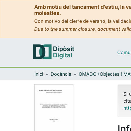
Amb motiu del tancament d'estiu, la v
molèsties.
Con motivo del cierre de verano, la valida
Due to the summer closure, document valid
Comuni
Inici
Docència
Si 
cit
htt
In