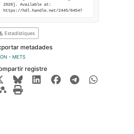
2026]. Available at: 
https://hdl.handle.net/2445/64547
Estadístiques
xportar metadades
SON
-
METS
ompartir registre