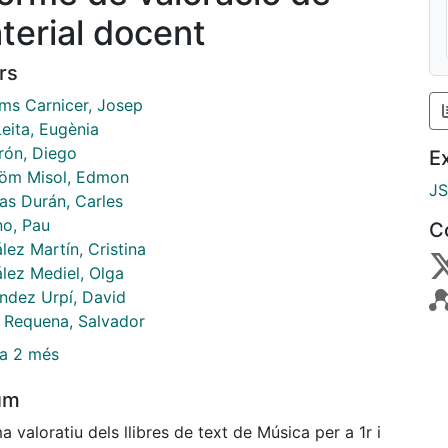
terial docent
rs
ms Carnicer, Josep
eita, Eugènia
rón, Diego
E
röm Misol, Edmon
J
ras Durán, Carles
o, Pau
C
lez Martín, Cristina
lez Mediel, Olga
ndez Urpí, David
a Requena, Salvador
a 2 més
um
a valoratiu dels llibres de text de Música per a 1r i