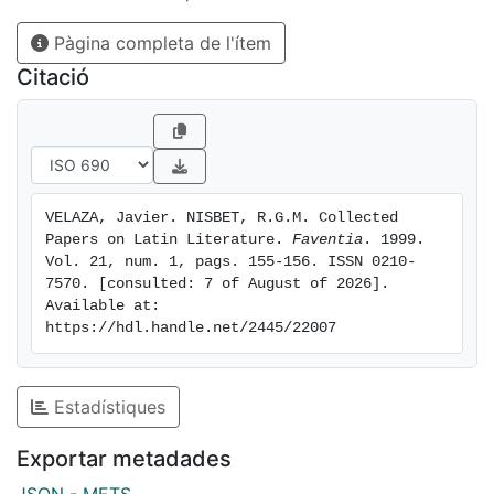
teniendo una utilidad fundamental: muestra
Pàgina completa de l'ítem
la evolución científica del filólogo e invita
a una reflexión siempre higiénica en torno
Citació
a los métodos y los límites de nuestra disciplina...
VELAZA, Javier. NISBET, R.G.M. Collected 
Papers on Latin Literature. 
Faventia
. 1999. 
Vol. 21, num. 1, pags. 155-156. ISSN 0210-
7570. [consulted: 7 of August of 2026]. 
Available at: 
https://hdl.handle.net/2445/22007
Estadístiques
Exportar metadades