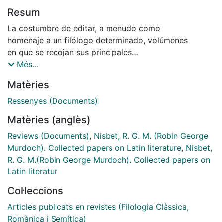
Resum
La costumbre de editar, a menudo como
homenaje a un filólogo determinado, volúmenes
en que se recojan sus principales
artículos científicos es antigua y, por muchos
Més...
motivos, saludable. Tales recopilaciones
Matèries
constituyen en ocasiones el acceso más sencillo,
cuando no el único, a trabajos publicados
Ressenyes (Documents)
en revistas de difícil hallazgo por su
Matèries (anglès)
antigüedad o su reducida distribución; así
ocurre, por poner sólo ejemplos muy conocidos,
Reviews (Documents)
,
Nisbet, R. G. M. (Robin George
en los Kleine Schriften de Mommsen
Murdoch). Collected papers on Latin literature
,
Nisbet,
o Haupt o los Classical Papers de Housman.
R. G. M.(Robin George Murdoch). Collected papers on
En todo caso, y aun cuando el autor en cuestión
Latin literatur
es más moderno o sus trabajos pueden
Col·leccions
hallarse sin demasiados problemas en las
revistas de mayor difusión en el mundo filológico,
Articles publicats en revistes (Filologia Clàssica,
este tipo de volúmenes continúa
Romànica i Semítica)