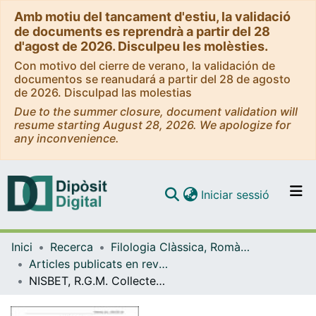
Amb motiu del tancament d'estiu, la validació
de documents es reprendrà a partir del 28
d'agost de 2026. Disculpeu les molèsties.
Con motivo del cierre de verano, la validación de
documentos se reanudará a partir del 28 de agosto
de 2026. Disculpad las molestias
Due to the summer closure, document validation will
resume starting August 28, 2026. We apologize for
any inconvenience.
(current)
Iniciar sessió
Comunitats i col·leccions
Inici
Recerca
Filologia Clàssica, Romànica i Semítica
Navega per tot el DD
Articles publicats en revistes (Filologia Clàssica, Romànica i Semítica)
Com publicar
NISBET, R.G.M. Collected Papers on Latin Literature
Contacte