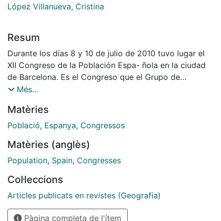
López Villanueva, Cristina
Resum
Durante los días 8 y 10 de julio de 2010 tuvo lugar el
XII Congreso de la Población Espa- ñola en la ciudad
de Barcelona. Es el Congreso que el Grupo de
Población de la Asociación de Geógrafos Españoles
Més...
(AGE) celebra desde 1987 de forma bianual. La XII
Matèries
edición de este congreso fue organizada desde el
Departamento de Geografía Humana de la Universidad
Població
,
Espanya
,
Congressos
de Barcelona, siendo la Dra. Isabel Pujadas la
Matèries (anglès)
presidenta del comité organizador. Organizado en
torno al tema monográfico de Población y Espacios
Population
,
Spain
,
Congresses
urbanos, el congreso se estructuró alrededor de tres
Col·leccions
sesiones que centraron su atención en las áreas
urbanas desde diferentes puntos de vista: las nuevas
Articles publicats en revistes (Geografia)
dinámicas espaciales en la ciudad, los procesos socio-
Pàgina completa de l'ítem
demográficos urbanos y el impacto de la inmigración