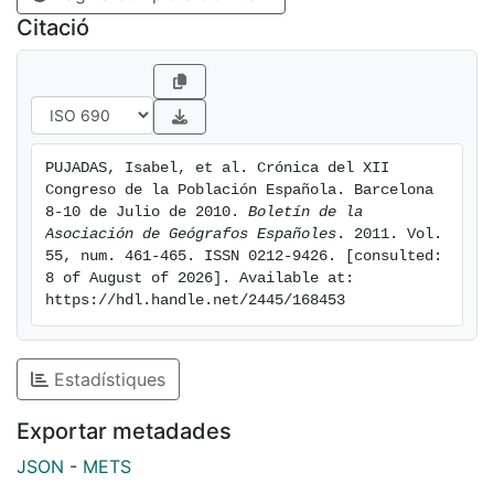
en las áreas urbanas. El congreso contó con la
Citació
aportación de 39 comunicaciones y de 14 pósteres, y
convocó a unos ciento veinte investigadores inscritos.
PUJADAS, Isabel, et al. Crónica del XII 
Congreso de la Población Española. Barcelona 
8-10 de Julio de 2010. 
Boletín de la 
Asociación de Geógrafos Españoles
. 2011. Vol. 
55, num. 461-465. ISSN 0212-9426. [consulted: 
8 of August of 2026]. Available at: 
https://hdl.handle.net/2445/168453
Estadístiques
Exportar metadades
JSON
-
METS