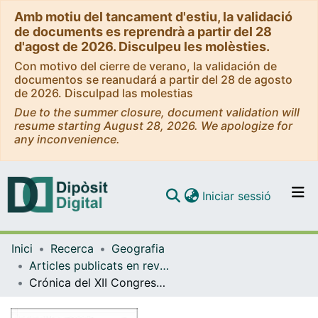
Amb motiu del tancament d'estiu, la validació
de documents es reprendrà a partir del 28
d'agost de 2026. Disculpeu les molèsties.
Con motivo del cierre de verano, la validación de
documentos se reanudará a partir del 28 de agosto
de 2026. Disculpad las molestias
Due to the summer closure, document validation will
resume starting August 28, 2026. We apologize for
any inconvenience.
(current)
Iniciar sessió
Comunitats i col·leccions
Inici
Recerca
Geografia
Navega per tot el DD
Articles publicats en revistes (Geografia)
Com publicar
Crónica del XII Congreso de la Población Española. Barcelona 8-10 de Julio de 2010
Contacte