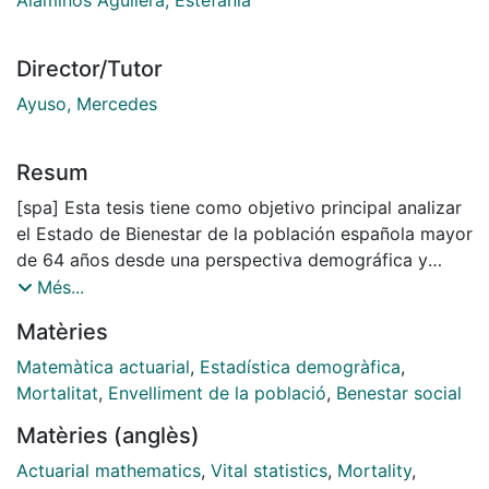
Director/Tutor
Ayuso, Mercedes
Resum
[spa] Esta tesis tiene como objetivo principal analizar
el Estado de Bienestar de la población española mayor
de 64 años desde una perspectiva demográfica y
social, con el fin de hallar posibles patrones de
Més...
desigualdad y heterogeneidad entre los individuos.
Matèries
Desde una perspectiva demográfica, se centra en el
estudio de la heterogeneidad en la mortalidad para la
Matemàtica actuarial
,
Estadística demogràfica
,
población mayor, por edad, sexo y estado civil. Como
Mortalitat
,
Envelliment de la població
,
Benestar social
conclusiones generales se obtiene que los individuos
Matèries (anglès)
casados muestran probabilidades de fallecimiento
inferiores a la de los individuos solteros o viudos. En el
Actuarial mathematics
,
Vital statistics
,
Mortality
,