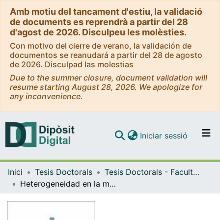
Amb motiu del tancament d'estiu, la validació
de documents es reprendrà a partir del 28
d'agost de 2026. Disculpeu les molèsties.
Con motivo del cierre de verano, la validación de
documentos se reanudará a partir del 28 de agosto
de 2026. Disculpad las molestias
Due to the summer closure, document validation will
resume starting August 28, 2026. We apologize for
any inconvenience.
(current)
Iniciar sessió
Comunitats i col·leccions
Inici
Tesis Doctorals
Tesis Doctorals - Facultat - Economia i Empresa
Navega per tot el DD
Heterogeneidad en la mortalidad y su impacto en el Estado de Bienestar: pensiones y dependencia
Com publicar
Contacte