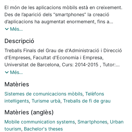
El món de les aplicacions mòbils està en creixement.
Des de l’aparició dels “smartphones” la creació
d’aplicacions ha augmentat enormement, fins a
considerar-se imprescindible per a moltes empreses el
Més...
disposar d'una pròpia.
Descripció
Aquest projecte va encaminat a crear una empresa,
que desenvoluparà una aplicació especifica, per tal de
Treballs Finals del Grau de d'Administració i Direcció
cobrir una necessitat en el sector del turisme e
d'Empreses, Facultat d'Economia i Empresa,
intentar causar un impacte significatiu dins de l’extens
Universitat de Barcelona, Curs: 2014-2015 , Tutor:
mon de les aplicacions mòbils. També aconseguir ser
Enrique Fuentes Moreno
Més...
una empresa rentable a llarg termini. Els potencials
Matèries
clients són molts, ja que un gran nombre de persones
disposa actualment de “smartphones”.
Sistemes de comunicacions mòbils
,
Telèfons
Caldrà un bon plantejament de l’estratègia comercial a
intel·ligents
,
Turisme urbà
,
Treballs de fi de grau
seguir, per tal de triomfar en un mercat en el que
Matèries (anglès)
l’índex de èxit es molt baix. Durant el projecte
analitzaré les característiques dels possibles clients,
Mobile communication systems
,
Smartphones
,
Urban
els competidors, directes e indirectes i les opcions de
tourism
,
Bachelor's theses