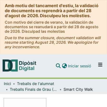
Amb motiu del tancament d'estiu, la validació
de documents es reprendrà a partir del 28
d'agost de 2026. Disculpeu les molèsties.
Con motivo del cierre de verano, la validación de
documentos se reanudará a partir del 28 de agosto
de 2026. Disculpad las molestias
Due to the summer closure, document validation will
resume starting August 28, 2026. We apologize for
any inconvenience.
(current)
Iniciar sessió
Comunitats i col·leccions
Inici
Treballs de l'alumnat
Navega per tot el DD
Treballs Finals de Grau (TFG) - Administració i Direcció d'Empreses
Smart City Walk
Com publicar
Contacte