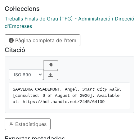
creixement de l’aplicació en cas de tenir èxit, ja que
Col·leccions
l’objectiu es crear una aplicació líder en el sector
turisme, la qual es segueixi desenvolupant i creixent
Treballs Finals de Grau (TFG) - Administració i Direcció
dia a dia.
d'Empreses
Pàgina completa de l'ítem
Citació
SAAVEDRA CASADEMONT, Angel. 
Smart City Walk.
[consulted: 6 of August of 2026]. Available 
at: https://hdl.handle.net/2445/64139
Estadístiques
Exportar metadades