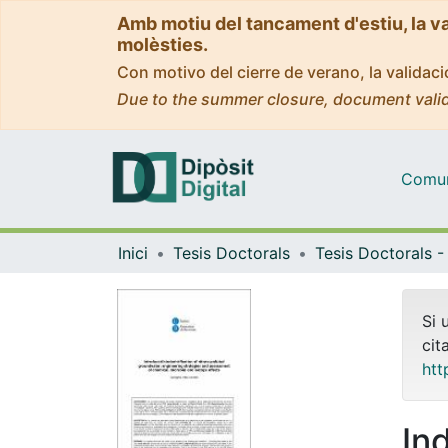
Amb motiu del tancament d'estiu, la v
molèsties.
Con motivo del cierre de verano, la valida
Due to the summer closure, document valid
Comuni
Inici
Tesis Doctorals
Si 
cit
htt
In