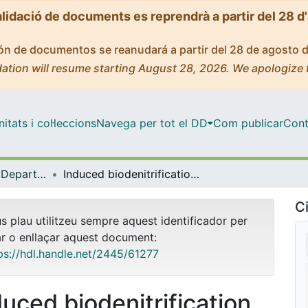
alidació de documents es reprendrà a partir del 28 d
ción de documentos se reanudará a partir del 28 de agosto 
ation will resume starting August 28, 2026. We apologize 
tats i col·leccions
Navega per tot el DD
Com publicar
Cont
Tesis Doctorals - Departament - Cristal·lografia, Mineralogia i Dipòsits Minerals
Induced biodenitrification of nitrate‐polluted groundwater: engineering strategies and assessment of chemical, microbial and isotope effects
Ci
us plau utilitzeu sempre aquest identificador per
ar o enllaçar aquest document:
ps://hdl.handle.net/2445/61277
duced biodenitrification