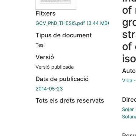
of
Fitxers
gr
GCV_PhD_THESIS.pdf
(3.44 MB)
st
Tipus de document
of
Tesi
is
Versió
Versió publicada
Auto
Data de publicació
Vidal
2014-05-23
Dire
Tots els drets reservats
Soler 
Solan
Res