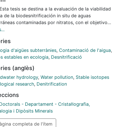
Esta tesis se destina a la evaluación de la viabilidad
a de la biodesnitrificación in situ de aguas
rráneas contaminadas por nitratos, con el objetivo
imizar las estrategias de bioestimulación y mejorar
...
esultados del proceso microbiano. El proyecto evalúa
ries
licación de la tecnología en dos entornos geológicos
ntos: un medio fracturado de baja porosidad y un
ogia d'aigües subterrànies
,
Contaminació de l'aigua
,
l arenoso. Se desarrollan ensayos a tres escalas
ps estables en ecologia
,
Desnitrificació
tas: batch, columna de laboratorio de flujo continuo
ries (anglès)
to. El seguimiento y estudio del proceso se
rolla mediante la combinación de herramientas de
dwater hydrology
,
Water pollution
,
Stable isotopes
is químico y microbiológico y la aplicación de
logical research
,
Denitrification
os estables del nitrato, el sulfato y el C.
leccions
e pollution is a widespread problem that affects
Doctorals - Departament - Cristal·lografia,
 bodies in many regions of the world, undermining
logia i Dipòsits Minerals
quality and therefore its safe use. Despite the
gina completa de l'ítem
cation of improved management practices, nitrate