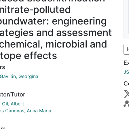
 nitrate‐polluted
oundwater: engineering
rategies and assessment
 chemical, microbial and
otope effects
E
rs
J
-Gavilán, Georgina
C
ctor/Tutor
i Gil, Albert
as Cànovas, Anna Maria
um