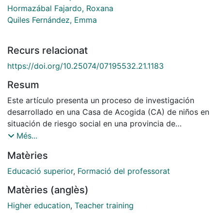
Hormazábal Fajardo, Roxana
Quiles Fernández, Emma
Recurs relacionat
https://doi.org/10.25074/07195532.21.1183
Resum
Este artículo presenta un proceso de investigación
desarrollado en una Casa de Acogida (CA) de niños en
situación de riesgo social en una provincia de
Argentina, que es utilizado como recurso pedagógico
Més...
en la formación universitaria de los nuevos maestros y
Matèries
educadores en la Universidad de Barcelona. intención
de acercarlos a la indagación socioeducativa. El
Educació superior
,
Formació del professorat
abordaje de lo institucional en el proceso de
Matèries (anglès)
investigación que se les presenta se realizó desde la
perspectiva teórica-metodológica del análisis
Higher education
,
Teacher training
institucional, pero, teniendo en cuenta la complejidad