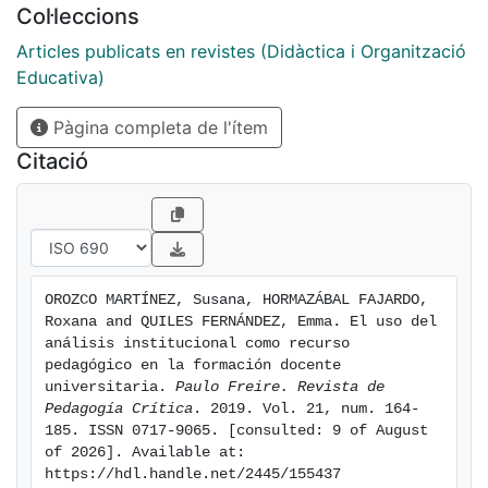
Col·leccions
que encierra toda institución, el proceso fue
interactivo, adaptable y creciente con las
Articles publicats en revistes (Didàctica i Organització
aportaciones de distintos autores que permitieron
Educativa)
entrelazar una red de significados que contribuyeron a
Pàgina completa de l'ítem
la comprensión de lo que el proceso investigativo iba
originando, moviendo y desencadenando tanto en
Citació
quienes investigaban como con los participantes de la
investigación. El proyecto de investigación se
desarrolló durante seis meses por un equipo de
investigadoras, y su desarrollo y resultados
contribuyeron positivamente en los saberes de los
OROZCO MARTÍNEZ, Susana, HORMAZÁBAL FAJARDO, 
estudiantes quienes se aproximaron al ámbito
Roxana and QUILES FERNÁNDEZ, Emma. El uso del 
educativo con el desarrollo del pensamiento crítico,
análisis institucional como recurso 
reconociendo la alteridad que los rodea e intervenir en
pedagógico en la formación docente 
universitaria. 
Paulo Freire. Revista de 
consecuencia. Aquí presentamos, principalmente, la
Pedagogía Crítica
. 2019. Vol. 21, num. 164-
perspectiva y metodología del análisis institucional en
185. ISSN 0717-9065. [consulted: 9 of August 
investigación y cómo ha sido llevada a la formación
of 2026]. Available at: 
como recurso pedagógico.
https://hdl.handle.net/2445/155437