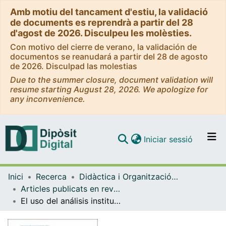
Amb motiu del tancament d'estiu, la validació
de documents es reprendrà a partir del 28
d'agost de 2026. Disculpeu les molèsties.
Con motivo del cierre de verano, la validación de
documentos se reanudará a partir del 28 de agosto
de 2026. Disculpad las molestias
Due to the summer closure, document validation will
resume starting August 28, 2026. We apologize for
any inconvenience.
(current)
Iniciar sessió
Comunitats i col·leccions
Inici
Recerca
Didàctica i Organització Educativa
Navega per tot el DD
Articles publicats en revistes (Didàctica i Organització Educativa)
Com publicar
El uso del análisis institucional como recurso pedagógico en la formación docente universitaria
Contacte