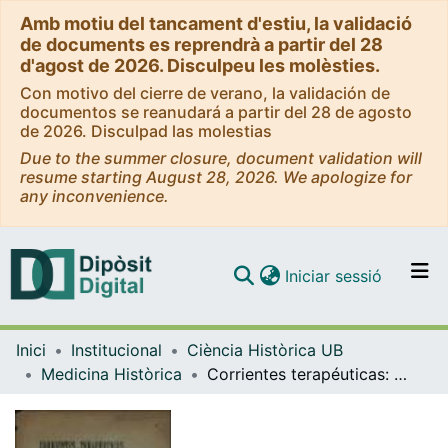
Amb motiu del tancament d'estiu, la validació
de documents es reprendrà a partir del 28
d'agost de 2026. Disculpeu les molèsties.
Con motivo del cierre de verano, la validación de
documentos se reanudará a partir del 28 de agosto
de 2026. Disculpad las molestias
Due to the summer closure, document validation will
resume starting August 28, 2026. We apologize for
any inconvenience.
(current)
Iniciar sessió
Comunitats i col·leccions
Inici
Institucional
Ciència Històrica UB
Navega per tot el DD
Medicina Històrica
Corrientes terapéuticas: discurso leído en la Real Academia de Medicina y Cirugía de Barcelona en el acto de la recepción del académico electo D. Francisco Puigpiqué: discurso de contestación del Dr. D. Carlos Calleja y Borja Tarrius, académico numerario: 5 de marzo de 1901
Com publicar
Contacte