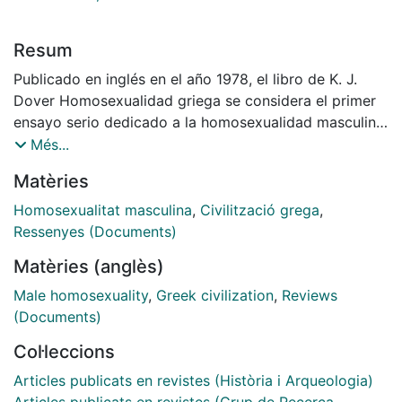
Resum
Publicado en inglés en el año 1978, el libro de K. J.
Dover Homosexualidad griega se considera el primer
ensayo serio dedicado a la homosexualidad masculina
en la Grecia clásica. Éste y otros trabajos del mismo
Més...
autor tuvieron influencia importante en los dos
Matèries
volúmenes centrados en la antigüedad de Histoire de
la sexualité de Michel Foucault, de quién la edición
Homosexualitat masculina
,
Civilització grega
,
española incluye como prólogo la reseña que el
Ressenyes (Documents)
filósofo escribió a raíz de la edición francesa de la
Matèries (anglès)
obra de K. J. Dover en 1982. La presente edición
incluye, además, un actualizado apartado bibliográfico
Male homosexuality
,
Greek civilization
,
Reviews
sobre la sexualidad en el mundo grecorromano y la
(Documents)
homosexualidad en Grecia.
Col·leccions
Articles publicats en revistes (Història i Arqueologia)