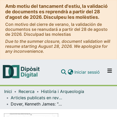
Amb motiu del tancament d'estiu, la validació
de documents es reprendrà a partir del 28
d'agost de 2026. Disculpeu les molèsties.
Con motivo del cierre de verano, la validación de
documentos se reanudará a partir del 28 de agosto
de 2026. Disculpad las molestias
Due to the summer closure, document validation will
resume starting August 28, 2026. We apologize for
any inconvenience.
(current)
Iniciar sessió
Comunitats i col·leccions
Inici
Recerca
Història i Arqueologia
Navega per tot el DD
Articles publicats en revistes (Història i Arqueologia)
Com publicar
Dover, Kenneth James: "Homosexualidad griega", Barcelona
Contacte