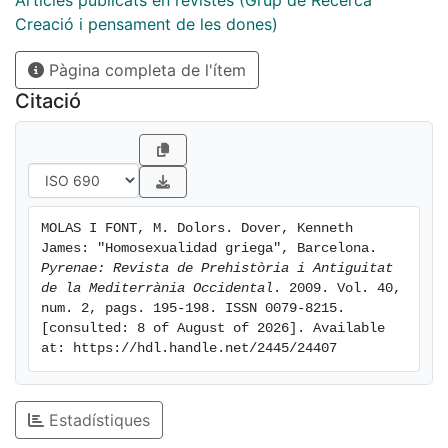
Articles publicats en revistes (Grup de Recerca
Creació i pensament de les dones)
Pàgina completa de l'ítem
Citació
MOLAS I FONT, M. Dolors. Dover, Kenneth 
James: "Homosexualidad griega", Barcelona. 
Pyrenae: Revista de Prehistòria i Antiguitat 
de la Mediterrània Occidental
. 2009. Vol. 40, 
num. 2, pags. 195-198. ISSN 0079-8215. 
[consulted: 8 of August of 2026]. Available 
at: https://hdl.handle.net/2445/24407
Estadístiques