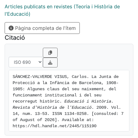
institució? L'article vol posar de manifest, i fer-ho
Articles publicats en revistes (Teoria i Història de
evident, com va sorgir, per què ho va fer, i recull
l'Educació)
algunes referències a com ha estat l'acció social amb
Pàgina completa de l'ítem
la infància a Catalunya i Barcelona el segle XX, a
través de les referències a aquesta institució, que ens
Citació
fa de fil conductor perquè abraça en la vida
institucional gairebé tot el segle.
SÁNCHEZ-VALVERDE VISUS, Carlos. La Junta de 
Protecció a la Infància de Barcelona, 1908-
1985: Algunes claus del seu naixement, del 
funcionament institucional i del seu 
recorregut històric. 
Educació i Història. 
Revista d'Història de l'Educació
. 2009. Vol. 
14, num. 13-53. ISSN 1134-0258. [consulted: 7 
of August of 2026]. Available at: 
https://hdl.handle.net/2445/115190