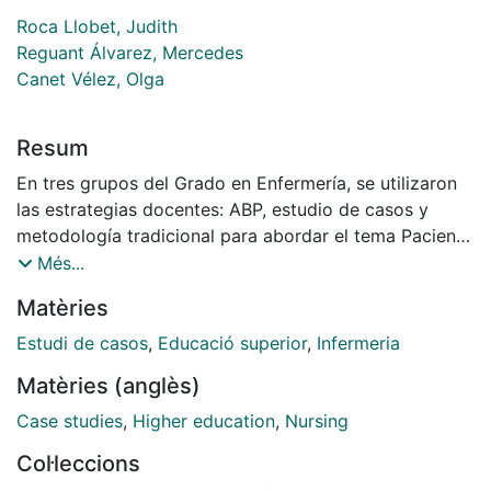
Roca Llobet, Judith
Reguant Álvarez, Mercedes
Canet Vélez, Olga
Resum
En tres grupos del Grado en Enfermería, se utilizaron
las estrategias docentes: ABP, estudio de casos y
metodología tradicional para abordar el tema Paciente
oncológico. Presentamos una prueba de rendimiento,
Més...
cuyo objetivo fue medir el grado de desarrollo de
Matèries
competencias, incluyendo desde la asimilación de
conceptos, su reflexión teórica, expresión de posibles
Estudi de casos
,
Educació superior
,
Infermeria
relaciones causales y toma de decisiones sobre una
Matèries (anglès)
actuación enfermera concreta, así como sus
resultados y la comparación metodológica.
Case studies
,
Higher education
,
Nursing
Col·leccions