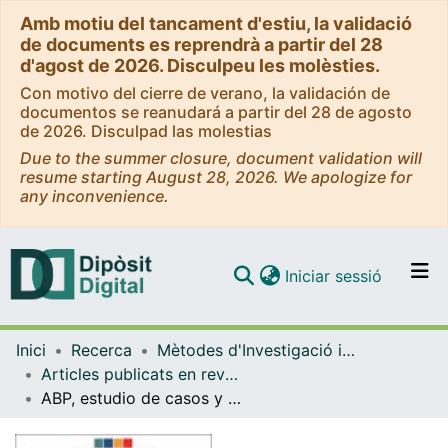
Amb motiu del tancament d'estiu, la validació
de documents es reprendrà a partir del 28
d'agost de 2026. Disculpeu les molèsties.
Con motivo del cierre de verano, la validación de
documentos se reanudará a partir del 28 de agosto
de 2026. Disculpad las molestias
Due to the summer closure, document validation will
resume starting August 28, 2026. We apologize for
any inconvenience.
(current)
Iniciar sessió
Comunitats i col·leccions
Inici
Recerca
Mètodes d'Investigació i Diagnòstic en Educació
Navega per tot el DD
Articles publicats en revistes (Mètodes d'Investigació i Diagnòstic en Educació)
Com publicar
ABP, estudio de casos y metodología tradicional: una experiencia concreta en el grado en enfermería
Contacte