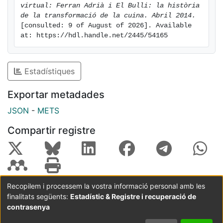
virtual: Ferran Adrià i El Bulli: la història 
de la transformació de la cuina. Abril 2014.
[consulted: 9 of August of 2026]. Available 
at: https://hdl.handle.net/2445/54165
Estadístiques
Exportar metadades
JSON
-
METS
Compartir registre
Recopilem i processem la vostra informació personal amb les
finalitats següents:
Estadístic & Registre i recuperació de
Coordinació:
CRAI UB
Avís legal
Metadades
subjectes a:
contrasenya