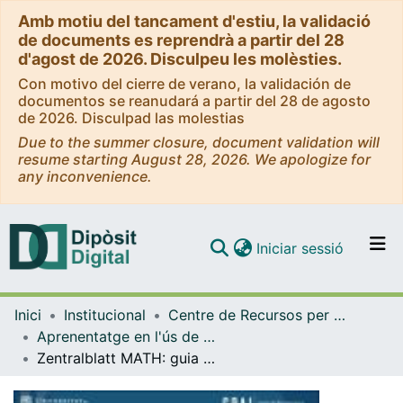
Amb motiu del tancament d'estiu, la validació
de documents es reprendrà a partir del 28
d'agost de 2026. Disculpeu les molèsties.
Con motivo del cierre de verano, la validación de
documentos se reanudará a partir del 28 de agosto
de 2026. Disculpad las molestias
Due to the summer closure, document validation will
resume starting August 28, 2026. We apologize for
any inconvenience.
(current)
Iniciar sessió
Comunitats i col·leccions
Inici
Institucional
Centre de Recursos per a l'Aprenentatge i la Investigació (CRAI-UB) - Institucional
Navega per tot el DD
Aprenentatge en l'ús de serveis i recursos d'informació: tutorials i guies (CRAI-UB)
Com publicar
Zentralblatt MATH: guia d'ús [text]. [versions anteriors]
Contacte