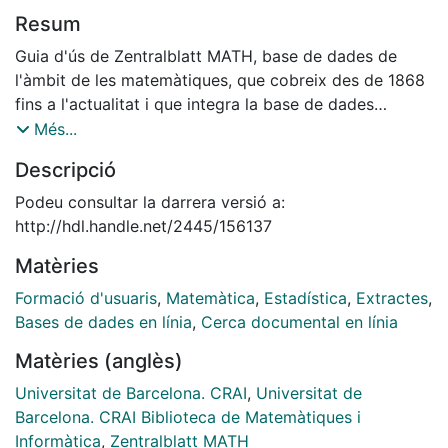
Resum
Guia d'ús de Zentralblatt MATH, base de dades de
l'àmbit de les matemàtiques, que cobreix des de 1868
fins a l'actualitat i que integra la base de dades
Jahrbuch. Referencia més de tres milions de registres
Més...
procedents de prop de 3.500 revistes i 1.100 sèries.
Descripció
Més de 6.000 revisors especialistes avaluen els
articles que buida. Cada any s'hi afegeixen uns
Podeu consultar la darrera versió a:
120.000 registres nous, la majoria classificats d'acord
http://hdl.handle.net/2445/156137
amb la Mathematics Subject Classification (MSC).
Matèries
Formació d'usuaris
,
Matemàtica
,
Estadística
,
Extractes
,
Bases de dades en línia
,
Cerca documental en línia
Matèries (anglès)
Universitat de Barcelona. CRAI
,
Universitat de
Barcelona. CRAI Biblioteca de Matemàtiques i
Informàtica
,
Zentralblatt MATH