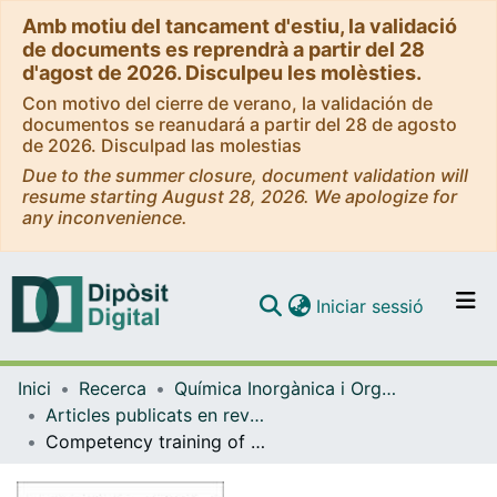
Amb motiu del tancament d'estiu, la validació
de documents es reprendrà a partir del 28
d'agost de 2026. Disculpeu les molèsties.
Con motivo del cierre de verano, la validación de
documentos se reanudará a partir del 28 de agosto
de 2026. Disculpad las molestias
Due to the summer closure, document validation will
resume starting August 28, 2026. We apologize for
any inconvenience.
(current)
Iniciar sessió
Comunitats i col·leccions
Inici
Recerca
Química Inorgànica i Orgànica
Navega per tot el DD
Articles publicats en revistes (Química Inorgànica i Orgànica)
Com publicar
Competency training of students of the Faculty of Chemistry of the University of Barcelona by conducting internal audits
Contacte