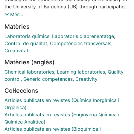
the University of Barcelona (UB) through participation
in internal audits at different laboratories in which
Més...
different experimental subjects are taught. Students
Matèries
have been able to work cross competences related to
ethics, the ability on oral and written expression, the
Laboratoris químics
,
Laboratoris d'aprenentatge
,
ability to dialogue, the ability to leadership, the
Control de qualitat
,
Competències transversals
,
teamwork, the analysis and the data interpretation,
Creativitat
among others.
Matèries (anglès)
Chemical laboratories
,
Learning laboratories
,
Quality
control
,
Generic competences
,
Creativity
Col·leccions
Articles publicats en revistes (Química Inorgànica i
Orgànica)
Articles publicats en revistes (Enginyeria Química i
Química Analítica)
Articles publicats en revistes (Bioquímica i