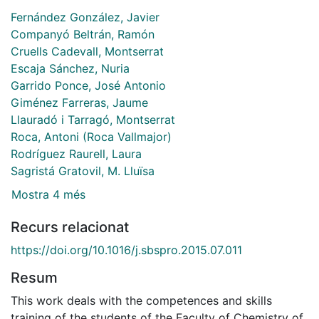
Fernández González, Javier
Companyó Beltrán, Ramón
Cruells Cadevall, Montserrat
Escaja Sánchez, Nuria
Garrido Ponce, José Antonio
Giménez Farreras, Jaume
Llauradó i Tarragó, Montserrat
Roca, Antoni (Roca Vallmajor)
Rodríguez Raurell, Laura
Sagristá Gratovil, M. Lluïsa
Mostra 4 més
Recurs relacionat
https://doi.org/10.1016/j.sbspro.2015.07.011
Resum
This work deals with the competences and skills
training of the students of the Faculty of Chemistry of