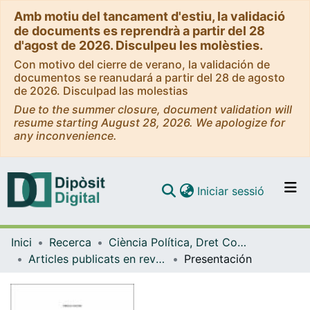
Amb motiu del tancament d'estiu, la validació
de documents es reprendrà a partir del 28
d'agost de 2026. Disculpeu les molèsties.
Con motivo del cierre de verano, la validación de
documentos se reanudará a partir del 28 de agosto
de 2026. Disculpad las molestias
Due to the summer closure, document validation will
resume starting August 28, 2026. We apologize for
any inconvenience.
(current)
Iniciar sessió
Comunitats i col·leccions
Inici
Recerca
Ciència Política, Dret Constitucional i Filosofia del Dret
Navega per tot el DD
Articles publicats en revistes (Ciència Política, Dret Constitucional i Filosofia del Dret)
Presentación
Com publicar
Contacte