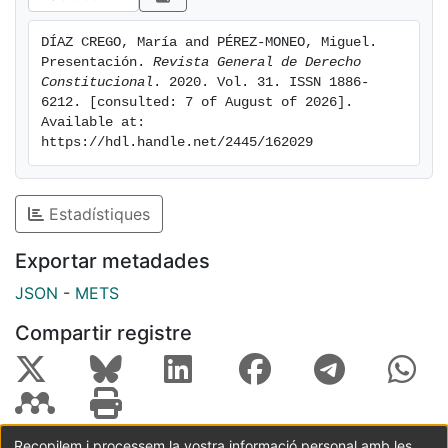
Díaz Crego y Prof. Miguel Pérez-Moneo), los Profs.
Manuel Atienza y Antonio Arroyo presentaron las
DÍAZ CREGO, María and PÉREZ-MONEO, Miguel. 
diferentes aristas de este fenómeno y, tras ellos,
Presentación. 
Revista General de Derecho 
representantes de las cuatro formaciones políticas que
Constitucional
. 2020. Vol. 31. ISSN 1886-
tenían mayor peso político en el Congreso de los
6212. [consulted: 7 of August of 2026]. 
Available at: 
Diputados en ese momento expusieron la posición
https://hdl.handle.net/2445/162029
mantenida por su formación en torno al tratamiento
jurídico de la gestación por sustitución.
Estadístiques
Exportar metadades
JSON
-
METS
Compartir registre
Recopilem i processem la vostra informació personal amb les