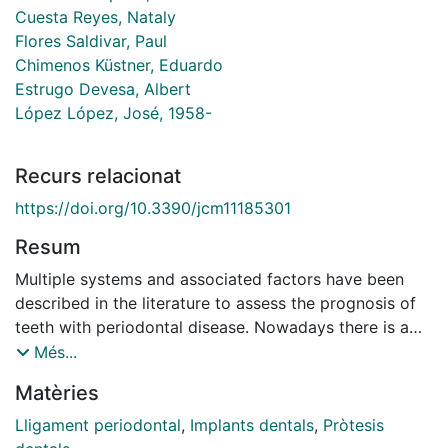
Cuesta Reyes, Nataly
Flores Saldivar, Paul
Chimenos Küstner, Eduardo
Estrugo Devesa, Albert
López López, José, 1958-
Recurs relacionat
https://doi.org/10.3390/jcm11185301
Resum
Multiple systems and associated factors have been
described in the literature to assess the prognosis of
teeth with periodontal disease. Nowadays there is a
tendency among clinicians to consider implants as the
Més...
best solution after tooth extraction, in cases of teeth
Matèries
with a questionable prognosis. However, the value of
the natural tooth must be considered, as the
Lligament periodontal
,
Implants dentals
,
Pròtesis
proprioception of the periodontal ligament is