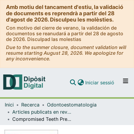
Amb motiu del tancament d'estiu, la validació
de documents es reprendrà a partir del 28
d'agost de 2026. Disculpeu les molèsties.
Con motivo del cierre de verano, la validación de
documentos se reanudará a partir del 28 de agosto
de 2026. Disculpad las molestias
Due to the summer closure, document validation will
resume starting August 28, 2026. We apologize for
any inconvenience.
(current)
Iniciar sessió
Comunitats i col·leccions
Inici
Recerca
Odontoestomatologia
Navega per tot el DD
Articles publicats en revistes (Odontoestomatologia)
Com publicar
Compromised Teeth Preserve or Extract: A Review of the Literature
Contacte