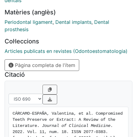
dentals
preserved, and it adapts to stress during functional
Matèries (anglès)
loads. We first review the literature focusing on
analyzing the factors that should guide decision-
Periodontal ligament
,
Dental implants
,
Dental
making to maintain or extract a tooth with a
prosthesis
compromised periodontium. Then, we propose a
Col·leccions
schematic diagram of prognostic indicators to reflect
the main factors to consider and the survival rate that
Articles publicats en revistes (Odontoestomatologia)
each one represents when preserving or extracting a
Pàgina completa de l'ítem
tooth.
Citació
CÁRCAMO-ESPAÑA, Valentina, et al. Compromised 
Teeth Preserve or Extract: A Review of the 
Literature. 
Journal of Clinical Medicine
. 
2022. Vol. 11, num. 18. ISSN 2077-0383. 