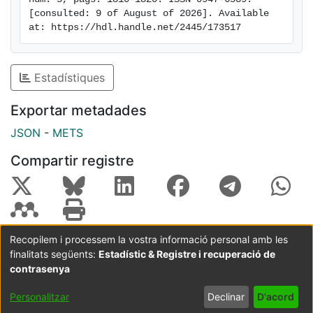
the inclusion of all the compounds in organic matrixes
[consulted: 9 of August of 2026]. Available 
induces an enhancement of the observed RTP owing
at: https://hdl.handle.net/2445/173517
to the decrease in non‐radiative deactivation, only the
L2 series completely suppresses the fluorescence,
giving rise to pure phosphorescent materials.
Estadístiques
Exportar metadades
JSON
-
METS
Compartir registre
Recopilem i processem la vostra informació personal amb les
finalitats següents:
Estadístic & Registre i recuperació de
Coordinació:
CRAI UB
Avís legal
Metadades
subjectes a:
contrasenya
Configuració
Política de
Acord
Personalitzar
Declinar
D'acord
de cookies
privadesa
d'usuari
final