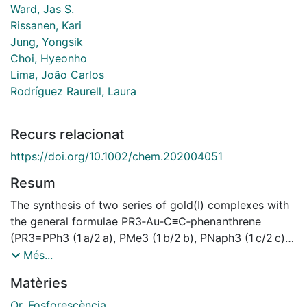
Ward, Jas S.
Rissanen, Kari
Jung, Yongsik
Choi, Hyeonho
Lima, João Carlos
Rodríguez Raurell, Laura
Recurs relacionat
https://doi.org/10.1002/chem.202004051
Resum
The synthesis of two series of gold(I) complexes with
the general formulae PR3‐Au‐C≡C‐phenanthrene
(PR3=PPh3 (1 a/2 a), PMe3 (1 b/2 b), PNaph3 (1 c/2 c))
or (diphos)(Au‐C≡C‐phenanthrene)2 (diphos=1,1‐
Més...
bis(diphenylphosphino)methane, dppm (1 d/2 d), 1,4‐
Matèries
bis(diphenylphosphino)butane, dppb (1 e/2 e)) has
been realized. The two series differ in the position of
Or
,
Fosforescència