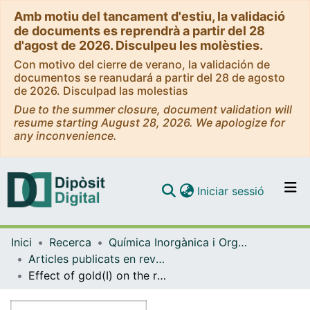
Amb motiu del tancament d'estiu, la validació
de documents es reprendrà a partir del 28
d'agost de 2026. Disculpeu les molèsties.
Con motivo del cierre de verano, la validación de
documentos se reanudará a partir del 28 de agosto
de 2026. Disculpad las molestias
Due to the summer closure, document validation will
resume starting August 28, 2026. We apologize for
any inconvenience.
(current)
Iniciar sessió
Comunitats i col·leccions
Inici
Recerca
Química Inorgànica i Orgànica
Navega per tot el DD
Articles publicats en revistes (Química Inorgànica i Orgànica)
Com publicar
Effect of gold(I) on the room-temperature phosphorescence of ethynylphenanthrene
Contacte